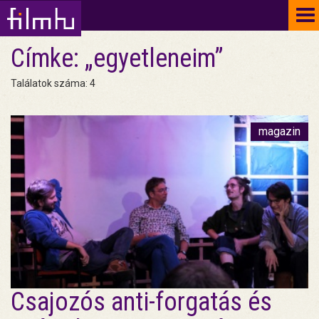
To
na
Címke: „egyetleneim”
Találatok száma: 4
magazin
Csajozós anti-forgatás és