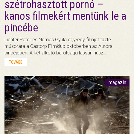
szétrohasztott pornó –
kanos filmekért mentünk le a
pincébe
Lichter Péter és Nemes Gyula egy-egy filmjét tűzte
műsorára a Castorp Filmklub októberben az Auróra
pincéjében. A két alkotó barátsága lassan húsz…
TOVÁBB
magazin