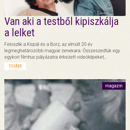
Van aki a testből kipiszkálja
a lelket
Feloszlik a Kispál és a Borz, az elmúlt 20 év
legmeghatározóbb magyar zenekara. Összeszedtük egy
egykori filmhus pályázatra érkezett videóklipeket,…
TOVÁBB
magazin