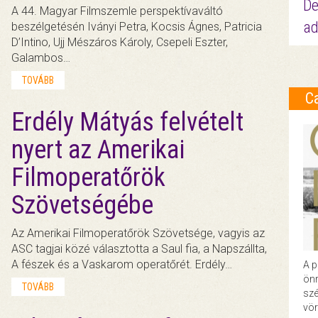
De
A 44. Magyar Filmszemle perspektívaváltó
ad
beszélgetésén Iványi Petra, Kocsis Ágnes, Patricia
D’Intino, Ujj Mészáros Károly, Csepeli Eszter,
Galambos…
TOVÁBB
C
Erdély Mátyás felvételt
nyert az Amerikai
Filmoperatőrök
Szövetségébe
Az Amerikai Filmoperatőrök Szövetsége, vagyis az
ASC tagjai közé választotta a Saul fia, a Napszállta,
A fészek és a Vaskarom operatőrét. Erdély…
A p
önr
TOVÁBB
szé
vör