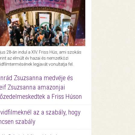
us 28-án indul a XIV. Friss Hús, ami szokás
rint az elmúlt év hazai és nemzetközi
idfilmtermésének legjavát vonultatja fel.
nrád Zsuzsanna medvéje és
eif Zsuzsanna amazonjai
őzedelmeskedtek a Friss Húson
vidfilmeknél az a szabály, hogy
ncsen szabály