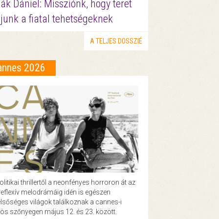
ák Dániel: Missziónk, hogy teret
junk a fiatal tehetségeknek
A TELJES DOSSZIÉ
annes 2026
olitikai thrillertől a neonfényes horroron át az
eflexív melodrámáig idén is egészen
lsőséges világok találkoznak a cannes-i
ös szőnyegen május 12. és 23. között.