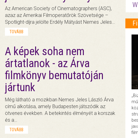
W
Az American Society of Cinematographers (ASC),
azaz az Amerikai Filmoperatőrök Szövetsége –
Spotlight-díjra jelölte Erdély Mátyást Nemes Jeles…
F
TOVÁBB
A képek soha nem
ártatlanok - az Árva
filmkönyv bemutatóján
jártunk
„Bi
Még látható a mozikban Nemes Jeles László Árva
műk
című alkotása, amely Budapesten játszódik az
köz
ötvenes években. A betekintés élményét a korszak
str
és a…
bes
ja
TOVÁBB
fil