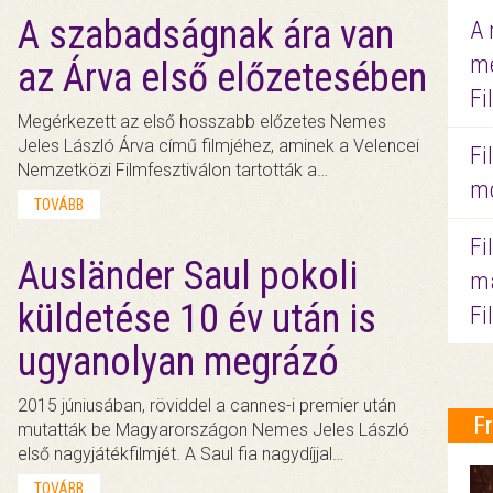
A szabadságnak ára van
A 
me
az Árva első előzetesében
Fi
Megérkezett az első hosszabb előzetes Nemes
Jeles László Árva című filmjéhez, aminek a Velencei
Fi
Nemzetközi Filmfesztiválon tartották a…
mo
TOVÁBB
Fi
Ausländer Saul pokoli
ma
küldetése 10 év után is
Fi
ugyanolyan megrázó
2015 júniusában, röviddel a cannes-i premier után
F
mutatták be Magyarországon Nemes Jeles László
első nagyjátékfilmjét. A Saul fia nagydíjjal…
TOVÁBB