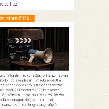
ickerhez
ilmreform2026
zalom, türelem és konzultáció. Ha ez megvan,
ödni fog a rendszer” – megkezdődött a
ös gondolkodás egy új filmfinanszírozási
uktúráról. A Filmreform2026 kerekasztal-
zélgetéseken a szakmai résztvevők közös
vaslatcsomagon dolgoznak a hazai
mfinanszírozás és filmgyártás jövőjéről.