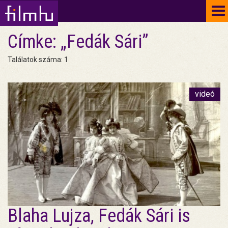
To
na
Címke: „Fedák Sári”
Találatok száma: 1
videó
Blaha Lujza, Fedák Sári is