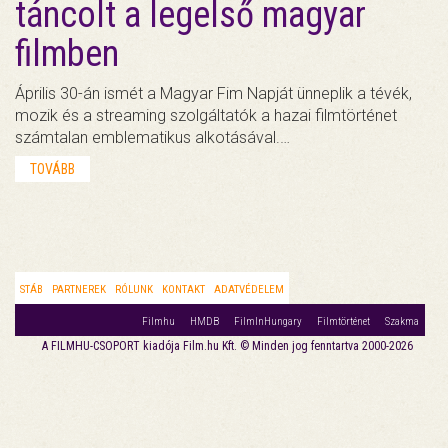
táncolt a legelső magyar
filmben
Április 30-án ismét a Magyar Fim Napját ünneplik a tévék,
mozik és a streaming szolgáltatók a hazai filmtörténet
számtalan emblematikus alkotásával.…
TOVÁBB
STÁB
PARTNEREK
RÓLUNK
KONTAKT
ADATVÉDELEM
Filmhu
HMDB
FilmInHungary
Filmtörténet
Szakma
A FILMHU-CSOPORT kiadója Film.hu Kft. © Minden jog fenntartva 2000-2026