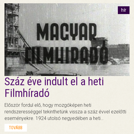
hír
Száz éve indult el a heti
Filmhíradó
Először fordul elő, hogy mozgóképen heti
rendszerességgel tekinthetünk vissza a száz évvel ezelőtti
eseményekre. 1924 utolsó negyedében a heti…
TOVÁBB