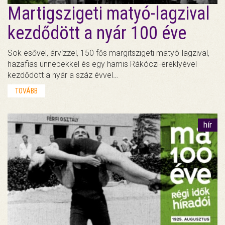
Martigszigeti matyó-lagzival
kezdődött a nyár 100 éve
Sok esővel, árvízzel, 150 fős margitszigeti matyó-lagzival,
hazafias ünnepekkel és egy hamis Rákóczi-ereklyével
kezdődött a nyár a száz évvel…
TOVÁBB
hír