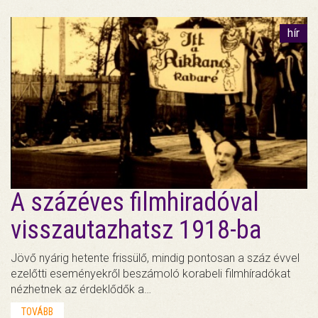
hír
A százéves filmhiradóval
visszautazhatsz 1918-ba
Jövő nyárig hetente frissülő, mindig pontosan a száz évvel
ezelőtti eseményekről beszámoló korabeli filmhíradókat
nézhetnek az érdeklődők a…
TOVÁBB