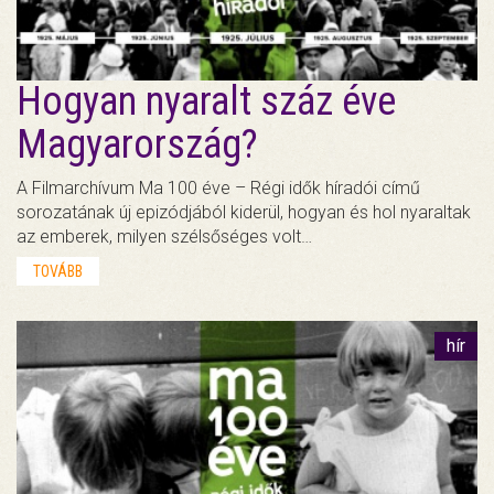
Hogyan nyaralt száz éve
Magyarország?
A Filmarchívum Ma 100 éve – Régi idők híradói című
sorozatának új epizódjából kiderül, hogyan és hol nyaraltak
az emberek, milyen szélsőséges volt…
TOVÁBB
hír