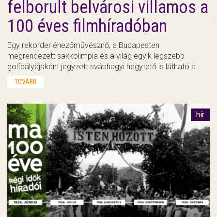
felborult belvárosi villamos a
100 éves filmhíradóban
Egy rekorder éhezőművésznő, a Budapesten
megrendezett sakkolimpia és a világ egyik legszebb
golfpályájaként jegyzett svábhegyi hegytető is látható a…
TOVÁBB
hír