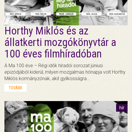
Horthy Miklós és az
állatkerti mozgókönyvtár a
100 éves filmhíradóban
A Ma 100 éve – Régi idők híradói sorozat júniusi
epizódjából kiderül, milyen mozgalmas hónapja volt Horthy
Miklós kormányzónak, akit gyilkosságra…
TOVÁBB
hír