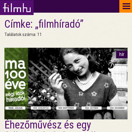
To
na
Címke: „filmhíradó”
Találatok száma: 11
hír
Éhezőművész és egy