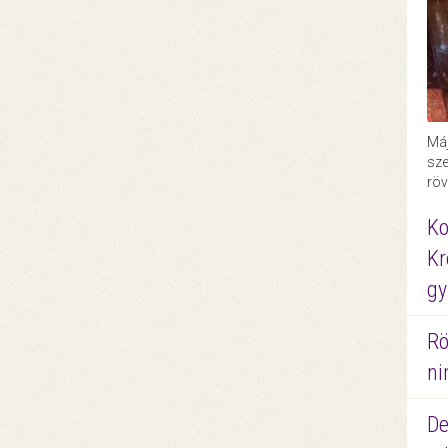
Máj
sze
röv
Ko
Kr
gy
Rö
ni
De