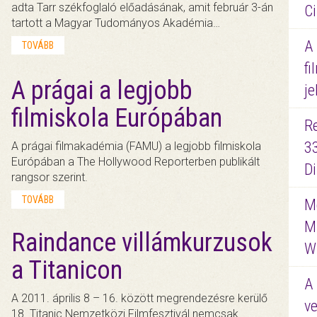
adta Tarr székfoglaló előadásának, amit február 3-án
Ci
tartott a Magyar Tudományos Akadémia…
A
TOVÁBB
fi
A prágai a legjobb
je
filmiskola Európában
R
3
A prágai filmakadémia (FAMU) a legjobb filmiskola
Európában a The Hollywood Reporterben publikált
D
rangsor szerint.
TOVÁBB
Me
M
Raindance villámkurzusok
W
a Titanicon
A 
A 2011. április 8 – 16. között megrendezésre kerülő
ve
18. Titanic Nemzetközi Filmfesztivál nemcsak