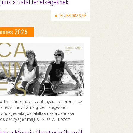
junk a fiatal tehetségeknek
A TELJES DOSSZIÉ
annes 2026
olitikai thrillertől a neonfényes horroron át az
eflexív melodrámáig idén is egészen
lsőséges világok találkoznak a cannes-i
ös szőnyegen május 12. és 23. között.
istian Mungiu filmet csinált arról,