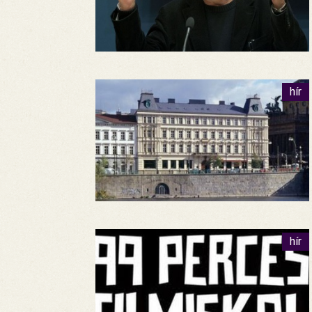
hír
hír