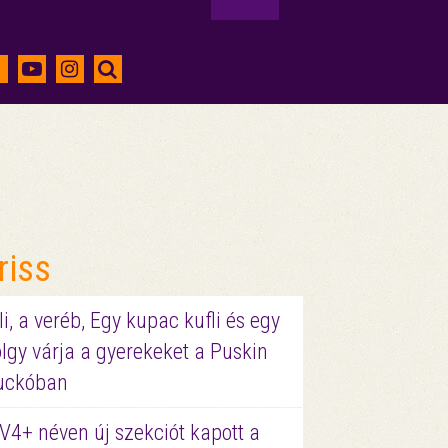
riss
li, a veréb, Egy kupac kufli és egy
lgy várja a gyerekeket a Puskin
uckóban
V4+ néven új szekciót kapott a