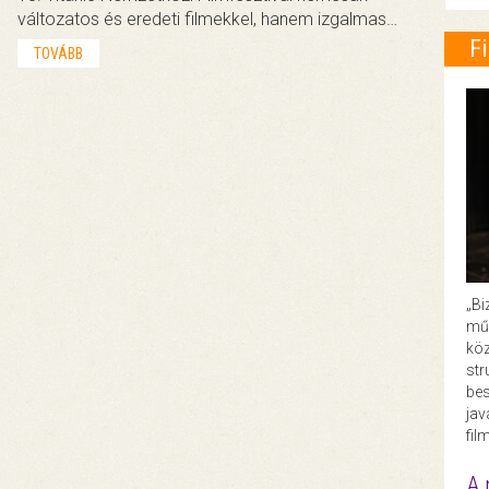
változatos és eredeti filmekkel, hanem izgalmas…
F
TOVÁBB
„Bi
műk
köz
str
bes
ja
fil
A 