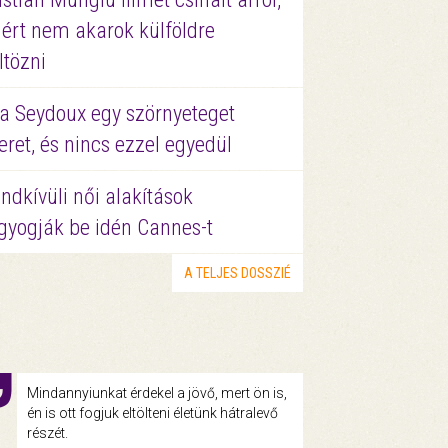
ért nem akarok külföldre
ltözni
a Seydoux egy szörnyeteget
eret, és nincs ezzel egyedül
ndkívüli női alakítások
gyogják be idén Cannes-t
A TELJES DOSSZIÉ
Mindannyiunkat érdekel a jövő, mert ön is,
én is ott fogjuk eltölteni életünk hátralevő
részét.