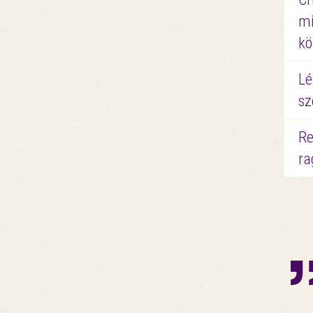
mi
kö
Lé
sz
Re
ra