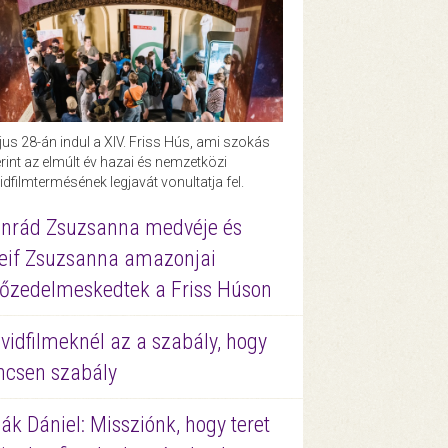
us 28-án indul a XIV. Friss Hús, ami szokás
rint az elmúlt év hazai és nemzetközi
idfilmtermésének legjavát vonultatja fel.
nrád Zsuzsanna medvéje és
eif Zsuzsanna amazonjai
őzedelmeskedtek a Friss Húson
vidfilmeknél az a szabály, hogy
ncsen szabály
ák Dániel: Missziónk, hogy teret