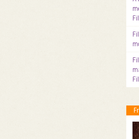
me
Fi
Fi
mo
Fi
ma
Fi
F