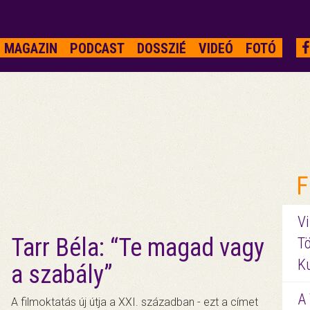
MAGAZIN
PODCAST
DOSSZIÉ
VIDEÓ
FOTÓ
F
Vi
Tarr Béla: “Te magad vagy
Tö
K
a szabály”
A 
A filmoktatás új útja a XXI. században - ezt a címet