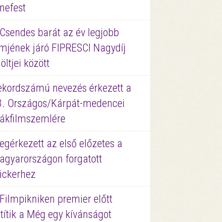
nefest
 Csendes barát az év legjobb
lmjének járó FIPRESCI Nagydíj
löltjei között
ekordszámú nevezés érkezett a
3. Országos/Kárpát-medencei
iákfilmszemlére
gérkezett az első előzetes a
agyarországon forgatott
ickerhez
Filmpikniken premier előtt
títik a Még egy kívánságot