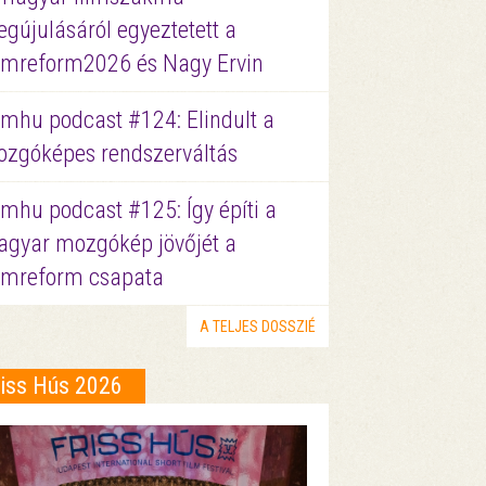
gújulásáról egyeztetett a
lmreform2026 és Nagy Ervin
lmhu podcast #124: Elindult a
zgóképes rendszerváltás
lmhu podcast #125: Így építi a
gyar mozgókép jövőjét a
lmreform csapata
A TELJES DOSSZIÉ
riss Hús 2026