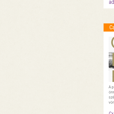
ad
C
A p
önr
szé
vör
Cr