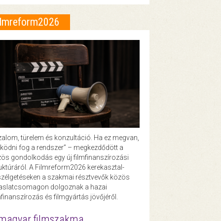
ilmreform2026
zalom, türelem és konzultáció. Ha ez megvan,
ödni fog a rendszer” – megkezdődött a
ös gondolkodás egy új filmfinanszírozási
uktúráról. A Filmreform2026 kerekasztal-
zélgetéseken a szakmai résztvevők közös
vaslatcsomagon dolgoznak a hazai
mfinanszírozás és filmgyártás jövőjéről.
magyar filmszakma