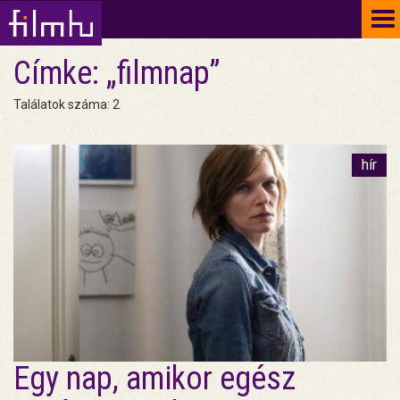
To
na
Címke: „filmnap”
Találatok száma: 2
hír
Egy nap, amikor egész