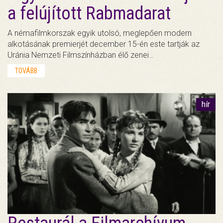
a felújított Rabmadarat
A némafilmkorszak egyik utolsó, meglepően modern
alkotásának premierjét december 15-én este tartják az
Uránia Nemzeti Filmszínházban élő zenei…
TOVÁBB
hír