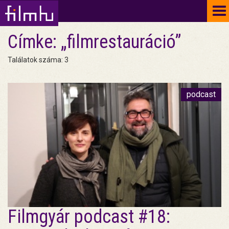
To
na
Címke: „filmrestauráció”
Találatok száma: 3
podcast
Filmgyár podcast #18: