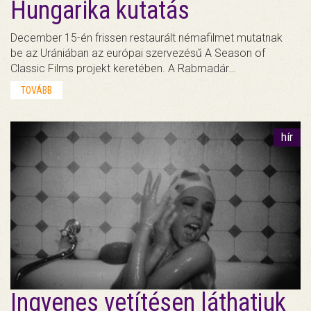
Hungarika kutatás
December 15-én frissen restaurált némafilmet mutatnak
be az Urániában az európai szervezésű A Season of
Classic Films projekt keretében. A Rabmadár…
TOVÁBB
hír
Ingyenes vetítésen láthatjuk