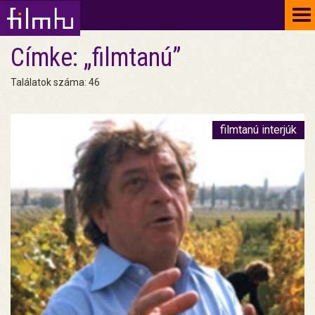
To
na
Címke: „filmtanú”
Találatok száma: 46
filmtanú interjúk