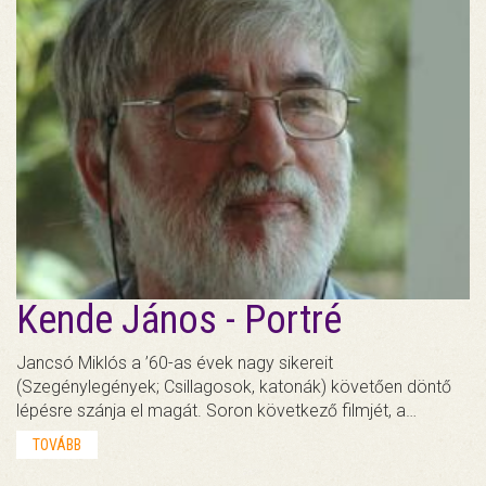
Kende János - Portré
Jancsó Miklós a ’60-as évek nagy sikereit
(Szegénylegények; Csillagosok, katonák) követően döntő
lépésre szánja el magát. Soron következő filmjét, a…
TOVÁBB