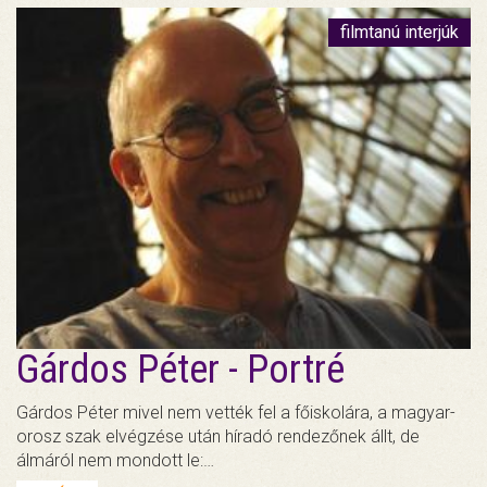
filmtanú interjúk
Gárdos Péter - Portré
Gárdos Péter mivel nem vették fel a főiskolára, a magyar-
orosz szak elvégzése után híradó rendezőnek állt, de
álmáról nem mondott le:…