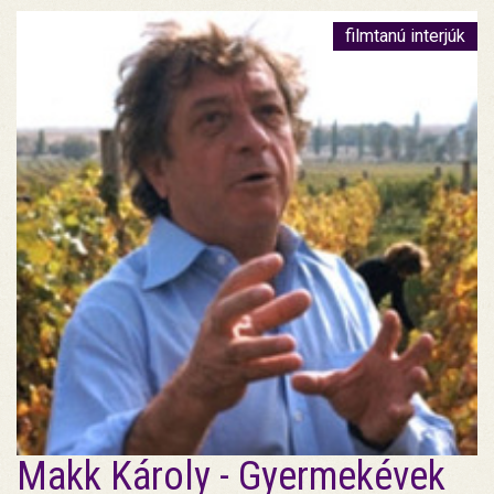
filmtanú interjúk
Makk Károly - Gyermekévek