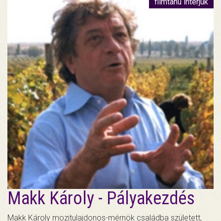
filmtanú interjúk
Makk Károly - Pályakezdés
Makk Károly mozitulajdonos-mérnök családba született,