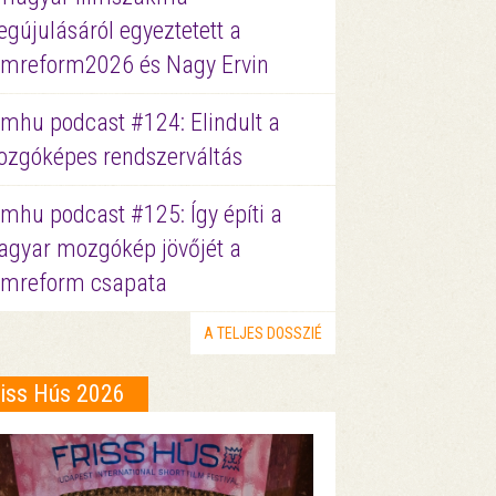
gújulásáról egyeztetett a
lmreform2026 és Nagy Ervin
lmhu podcast #124: Elindult a
zgóképes rendszerváltás
lmhu podcast #125: Így építi a
gyar mozgókép jövőjét a
lmreform csapata
A TELJES DOSSZIÉ
riss Hús 2026