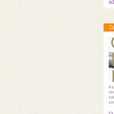
ad
C
A p
önr
szé
vör
Cr