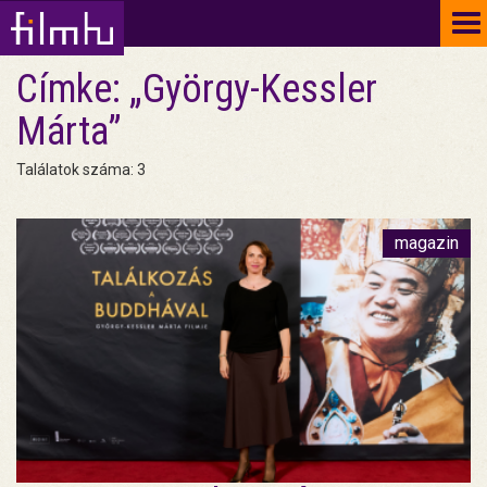
To
na
Címke: „György-Kessler
Márta”
Találatok száma: 3
magazin