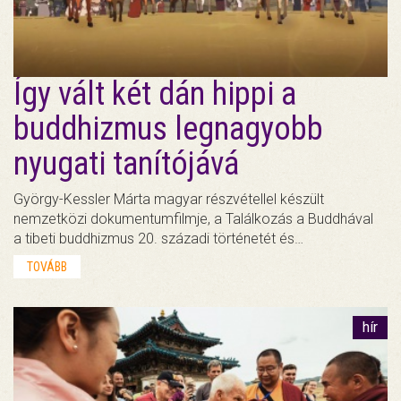
Így vált két dán hippi a
buddhizmus legnagyobb
nyugati tanítójává
György-Kessler Márta magyar részvétellel készült
nemzetközi dokumentumfilmje, a Találkozás a Buddhával
a tibeti buddhizmus 20. századi történetét és…
TOVÁBB
hír