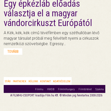
Egy épkézláb előadás
választja el a magyar
vándorcirkuszt Európától
A Kék, kék, kék című tévéfilmben egy széthullóban lévő
magyar társulat próbál meg felvételt nyerni a cirkuszok
nemzetközi szövetségbe. Egressy…
TOVÁBB
STÁB
PARTNEREK
RÓLUNK
KONTAKT
ADATVÉDELEM
Filmhu
HMDB
FilmInHungary
Filmtörténet
Szakma
A FILMHU-CSOPORT kiadója Film.hu Kft. © Minden jog fenntartva 2000-2026