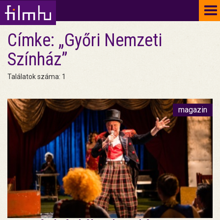
To
na
Címke: „Győri Nemzeti
Színház”
Találatok száma: 1
magazin