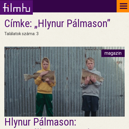
To
na
Címke: „Hlynur Pálmason”
Találatok száma: 3
magazin
Hlynur Pálmason: