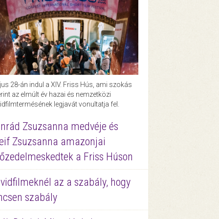
us 28-án indul a XIV. Friss Hús, ami szokás
rint az elmúlt év hazai és nemzetközi
idfilmtermésének legjavát vonultatja fel.
nrád Zsuzsanna medvéje és
eif Zsuzsanna amazonjai
őzedelmeskedtek a Friss Húson
vidfilmeknél az a szabály, hogy
ncsen szabály