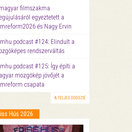
magyar filmszakma
gújulásáról egyeztetett a
lmreform2026 és Nagy Ervin
lmhu podcast #124: Elindult a
zgóképes rendszerváltás
lmhu podcast #125: Így építi a
gyar mozgókép jövőjét a
lmreform csapata
A TELJES DOSSZIÉ
riss Hús 2026