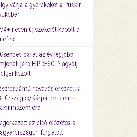
lgy várja a gyerekeket a Puskin
uckóban
V4+ néven új szekciót kapott a
nefest
 Csendes barát az év legjobb
lmjének járó FIPRESCI Nagydíj
löltjei között
ekordszámú nevezés érkezett a
3. Országos/Kárpát-medencei
iákfilmszemlére
gérkezett az első előzetes a
agyarországon forgatott