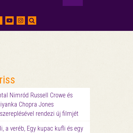
riss
ntal Nimród Russell Crowe és
riyanka Chopra Jones
szereplésével rendezi új filmjét
li, a veréb, Egy kupac kufli és egy