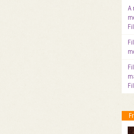
A 
me
Fi
Fi
mo
Fi
ma
Fi
F