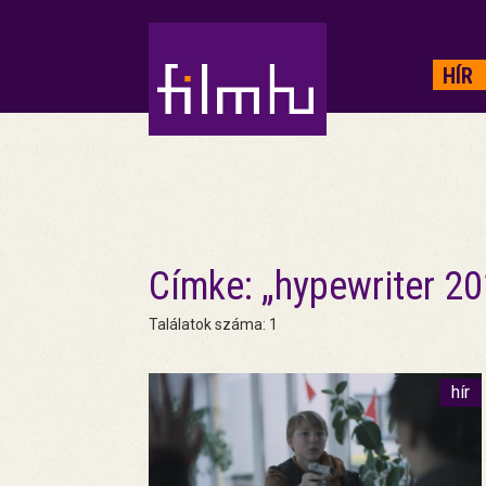
HIRDETÉS
HÍR
Címke: „hypewriter 2
Találatok száma: 1
hír