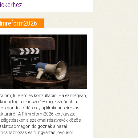
ickerhez
ilmreform2026
zalom, türelem és konzultáció. Ha ez megvan,
ödni fog a rendszer” – megkezdődött a
ös gondolkodás egy új filmfinanszírozási
uktúráról. A Filmreform2026 kerekasztal-
zélgetéseken a szakmai résztvevők közös
vaslatcsomagon dolgoznak a hazai
mfinanszírozás és filmgyártás jövőjéről.