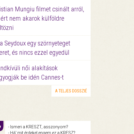
istian Mungiu filmet csinált arról,
ért nem akarok külföldre
ltözni
a Seydoux egy szörnyeteget
eret, és nincs ezzel egyedül
ndkívüli női alakítások
gyogják be idén Cannes-t
A TELJES DOSSZIÉ
- Ismeri a KRESZT, asszonyom?
- Há' mit érdekel engem ez a KRESZ?