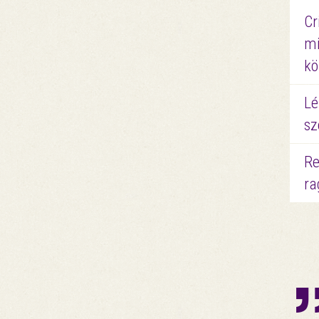
Cr
mi
kö
Lé
sz
Re
ra