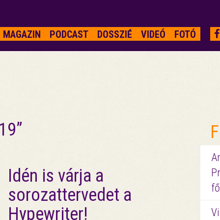
MAGAZIN
PODCAST
DOSSZIÉ
VIDEÓ
FOTÓ
019”
F
A
Idén is várja a
P
fő
sorozattervedet a
Hypewriter!
Vi