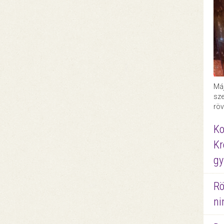
Máj
sze
röv
Ko
Kr
gy
Rö
ni