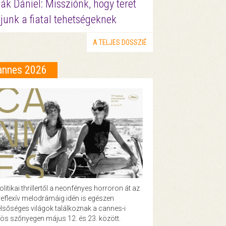
ák Dániel: Missziónk, hogy teret
junk a fiatal tehetségeknek
A TELJES DOSSZIÉ
annes 2026
olitikai thrillertől a neonfényes horroron át az
eflexív melodrámáig idén is egészen
lsőséges világok találkoznak a cannes-i
ös szőnyegen május 12. és 23. között.