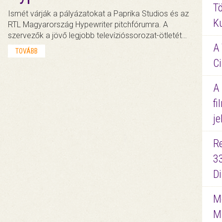
Tö
Ismét várják a pályázatokat a Paprika Studios és az
K
RTL Magyarország Hypewriter pitchfórumra. A
szervezők a jövő legjobb televízióssorozat-ötletét…
A 
TOVÁBB
Ci
A
fi
je
R
3
D
Me
M