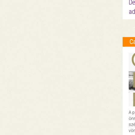
De
ad
C
A p
önr
szé
vör