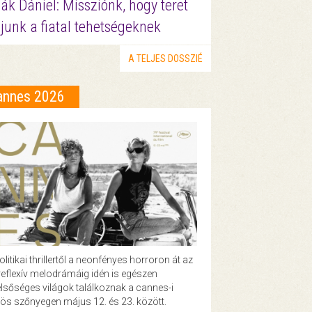
ák Dániel: Missziónk, hogy teret
junk a fiatal tehetségeknek
A TELJES DOSSZIÉ
annes 2026
olitikai thrillertől a neonfényes horroron át az
eflexív melodrámáig idén is egészen
lsőséges világok találkoznak a cannes-i
ös szőnyegen május 12. és 23. között.