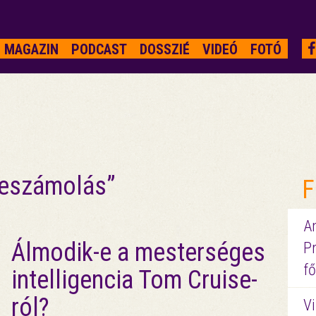
MAGAZIN
PODCAST
DOSSZIÉ
VIDEÓ
FOTÓ
 leszámolás”
F
A
Álmodik-e a mesterséges
P
fő
intelligencia Tom Cruise-
ról?
Vi