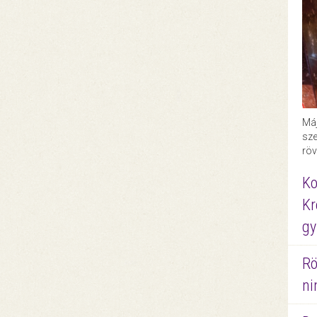
Máj
sze
röv
Ko
Kr
gy
Rö
ni