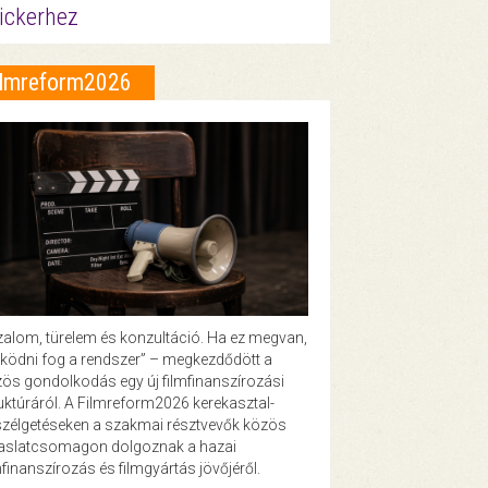
ickerhez
ilmreform2026
zalom, türelem és konzultáció. Ha ez megvan,
ödni fog a rendszer” – megkezdődött a
ös gondolkodás egy új filmfinanszírozási
uktúráról. A Filmreform2026 kerekasztal-
zélgetéseken a szakmai résztvevők közös
vaslatcsomagon dolgoznak a hazai
mfinanszírozás és filmgyártás jövőjéről.