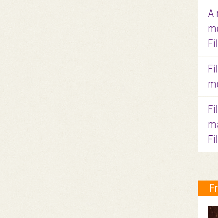
A 
me
Fi
Fi
mo
Fi
ma
Fi
F