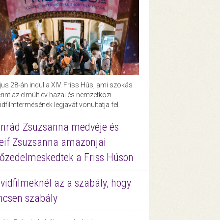
us 28-án indul a XIV. Friss Hús, ami szokás
rint az elmúlt év hazai és nemzetközi
idfilmtermésének legjavát vonultatja fel.
nrád Zsuzsanna medvéje és
eif Zsuzsanna amazonjai
őzedelmeskedtek a Friss Húson
vidfilmeknél az a szabály, hogy
ncsen szabály