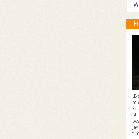
W
F
„Bi
műk
köz
str
bes
ja
fil