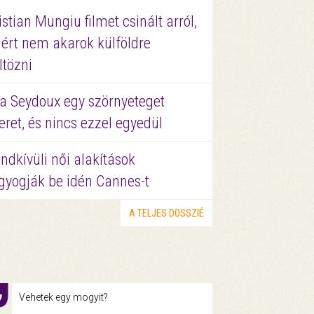
istian Mungiu filmet csinált arról,
ért nem akarok külföldre
ltözni
a Seydoux egy szörnyeteget
eret, és nincs ezzel egyedül
ndkívüli női alakítások
gyogják be idén Cannes-t
A TELJES DOSSZIÉ
Vehetek egy mogyit?