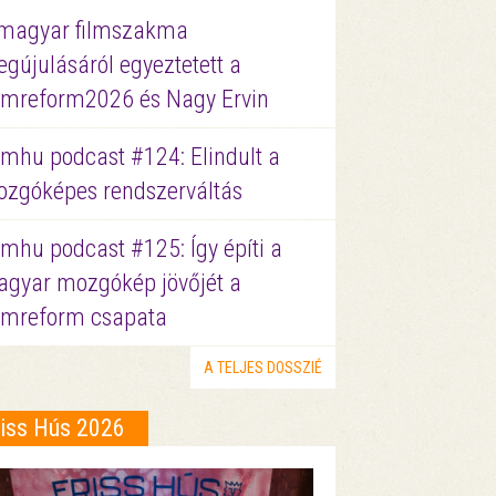
magyar filmszakma
gújulásáról egyeztetett a
lmreform2026 és Nagy Ervin
lmhu podcast #124: Elindult a
zgóképes rendszerváltás
lmhu podcast #125: Így építi a
gyar mozgókép jövőjét a
lmreform csapata
A TELJES DOSSZIÉ
riss Hús 2026