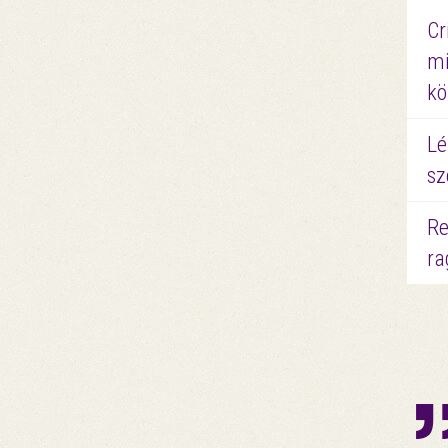
Cr
mi
kö
Lé
sz
Re
ra