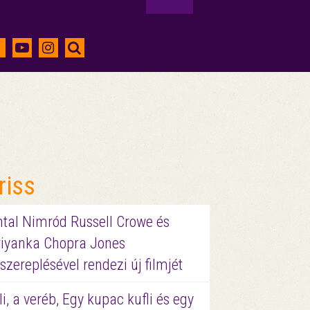
riss
ntal Nimród Russell Crowe és
riyanka Chopra Jones
szereplésével rendezi új filmjét
li, a veréb, Egy kupac kufli és egy