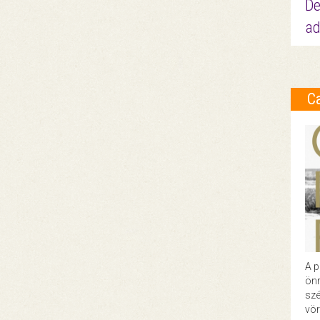
De
ad
C
A p
önr
szé
vör