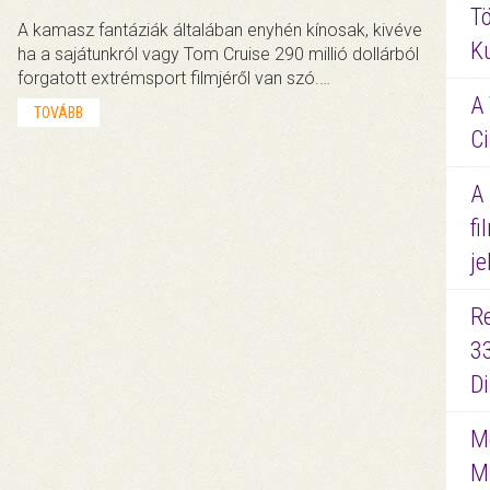
Tö
A kamasz fantáziák általában enyhén kínosak, kivéve
K
ha a sajátunkról vagy Tom Cruise 290 millió dollárból
forgatott extrémsport filmjéről van szó.…
A 
TOVÁBB
Ci
A
fi
je
R
3
D
Me
M