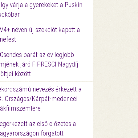
lgy várja a gyerekeket a Puskin
uckóban
V4+ néven új szekciót kapott a
nefest
 Csendes barát az év legjobb
lmjének járó FIPRESCI Nagydíj
löltjei között
ekordszámú nevezés érkezett a
3. Országos/Kárpát-medencei
iákfilmszemlére
gérkezett az első előzetes a
agyarországon forgatott