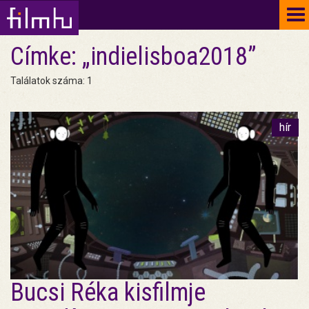
To
na
Címke: „indielisboa2018”
Találatok száma: 1
hír
Bucsi Réka kisfilmje