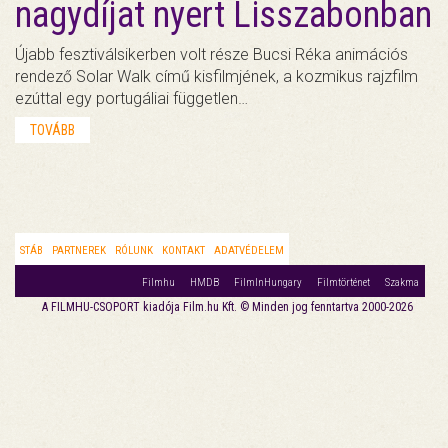
nagydíjat nyert Lisszabonban
Újabb fesztiválsikerben volt része Bucsi Réka animációs
rendező Solar Walk című kisfilmjének, a kozmikus rajzfilm
ezúttal egy portugáliai független…
TOVÁBB
STÁB
PARTNEREK
RÓLUNK
KONTAKT
ADATVÉDELEM
Filmhu
HMDB
FilmInHungary
Filmtörténet
Szakma
A FILMHU-CSOPORT kiadója Film.hu Kft. © Minden jog fenntartva 2000-2026