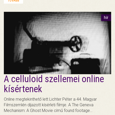
TOVÁBB
hír
A celluloid szellemei online
kísértenek
Online megtekinthető lett Lichter Péter a 44. Magyar
Filmszemlén díjazott kísérleti filmje. A The Geneva
Mechanism: A Ghost Movie című found footage…