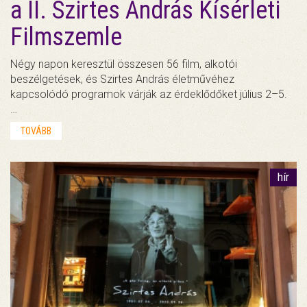
a II. Szirtes András Kísérleti
Filmszemle
Négy napon keresztül összesen 56 film, alkotói
beszélgetések, és Szirtes András életművéhez
kapcsolódó programok várják az érdeklődőket július 2–5.
…
TOVÁBB
hír