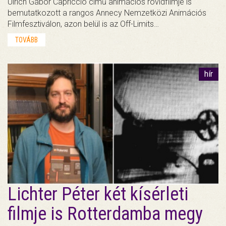
Ulrich Gábor Capriccio című animációs rövidfilmje is
bemutatkozott a rangos Annecy Nemzetközi Animációs
Filmfesztiválon, azon belül is az Off-Limits…
TOVÁBB
hír
Lichter Péter két kísérleti
filmje is Rotterdamba megy