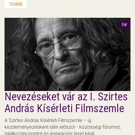
TOVÁBB
hír
Nevezéseket vár az I. Szirtes
András Kísérleti Filmszemle
A Szirtes András Kísérleti Filmszemle – új
kezdeményezésként idén először - közösségi fórumot,
találkozási pontot és inspirációs teret kínál…