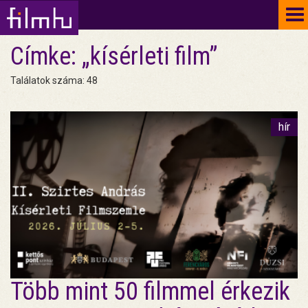
To
na
Címke: „kísérleti film”
Találatok száma: 48
hír
Több mint 50 filmmel érkezik