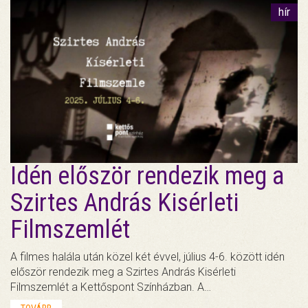
hír
Idén először rendezik meg a
Szirtes András Kisérleti
Filmszemlét
A filmes halála után közel két évvel, július 4-6. között idén
először rendezik meg a Szirtes András Kisérleti
Filmszemlét a Kettőspont Színházban. A…