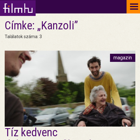
To
na
Címke: „Kanzoli”
Találatok száma: 3
magazin
Tíz kedvenc