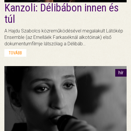
Kanzoli: Délibábon innen és
túl
A Hajdu Szabolcs közreműködésével megalakult Látókép
Ensemble (az Ernelláék Farkaséknál alkotóinak) első
dokumentumfilmje látszólag a Délibáb…
TOVÁBB
hír