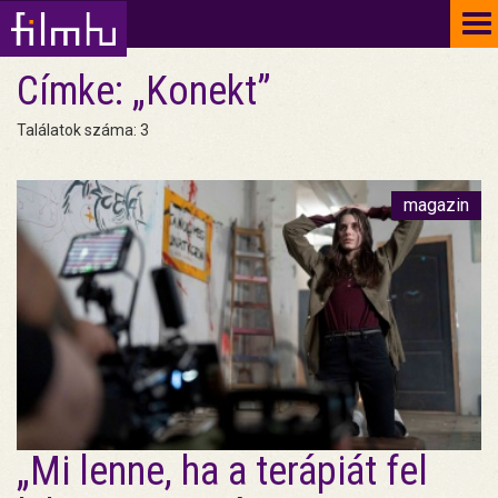
To
na
Címke: „Konekt”
Találatok száma: 3
magazin
„Mi lenne, ha a terápiát fel