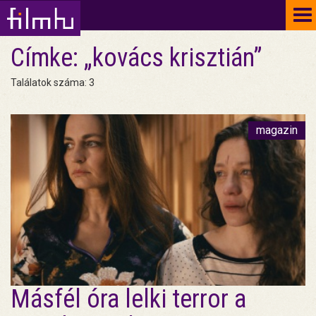
To
na
Címke: „kovács krisztián”
Találatok száma: 3
magazin
Másfél óra lelki terror a