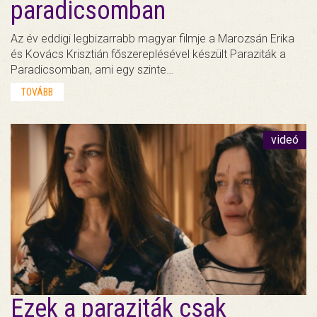
paradicsomban
Az év eddigi legbizarrabb magyar filmje a Marozsán Erika
és Kovács Krisztián főszereplésével készült Paraziták a
Paradicsomban, ami egy szinte…
TOVÁBB
videó
Ezek a paraziták csak