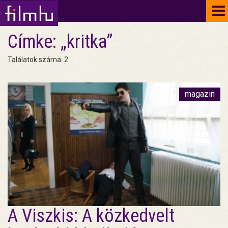
To
na
Címke: „kritka”
Találatok száma: 2
magazin
A Viszkis: A közkedvelt