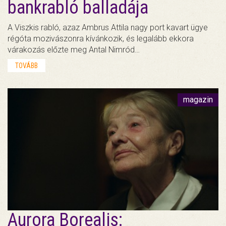
bankrabló balladája
A Viszkis rabló, azaz Ambrus Attila nagy port kavart ügye
régóta mozivászonra kívánkozik, és legalább ekkora
várakozás előzte meg Antal Nimród…
TOVÁBB
magazin
Aurora Borealis: