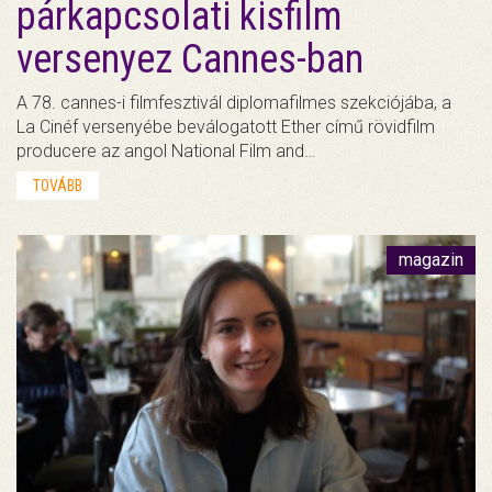
párkapcsolati kisfilm
versenyez Cannes-ban
A 78. cannes-i filmfesztivál diplomafilmes szekciójába, a
La Cinéf versenyébe beválogatott Ether című rövidfilm
producere az angol National Film and…
TOVÁBB
magazin