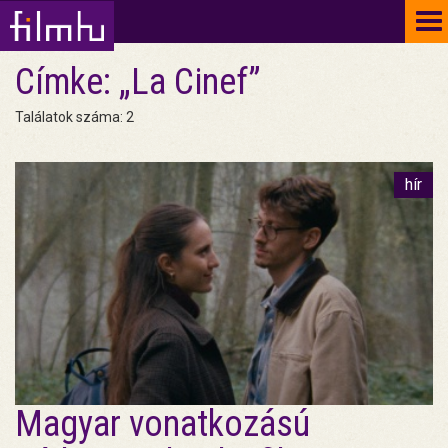
To
na
Címke: „La Cinef”
Találatok száma: 2
hír
Magyar vonatkozású