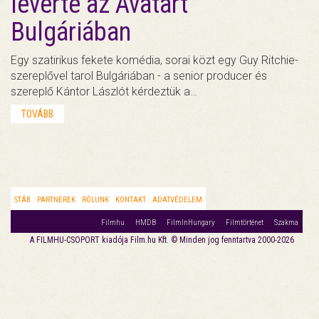
leverte az Avatart
Bulgáriában
Egy szatirikus fekete komédia, sorai közt egy Guy Ritchie-
szereplővel tarol Bulgáriában - a senior producer és
szereplő Kántor Lászlót kérdeztük a…
TOVÁBB
STÁB
PARTNEREK
RÓLUNK
KONTAKT
ADATVÉDELEM
Filmhu
HMDB
FilmInHungary
Filmtörténet
Szakma
A FILMHU-CSOPORT kiadója Film.hu Kft. © Minden jog fenntartva 2000-2026