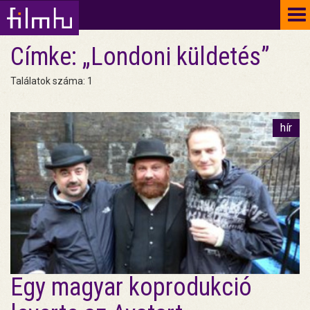
To
na
Címke: „Londoni küldetés”
Találatok száma: 1
hír
Egy magyar koprodukció