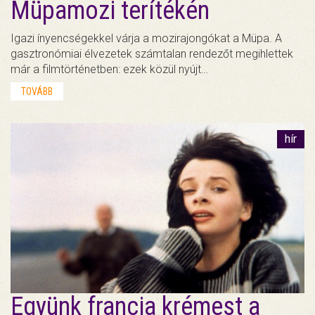
Müpamozi terítékén
Igazi ínyencségekkel várja a mozirajongókat a Müpa. A
gasztronómiai élvezetek számtalan rendezőt megihlettek
már a filmtörténetben: ezek közül nyújt…
TOVÁBB
hír
Együnk francia krémest a