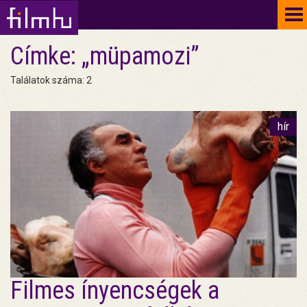
To
na
Címke: „müpamozi”
Találatok száma: 2
hír
Filmes ínyencségek a