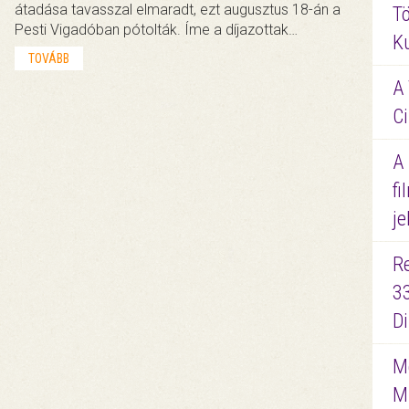
átadása tavasszal elmaradt, ezt augusztus 18-án a
Tö
Pesti Vigadóban pótolták. Íme a díjazottak…
K
TOVÁBB
A 
Ci
A
fi
je
R
3
D
Me
M