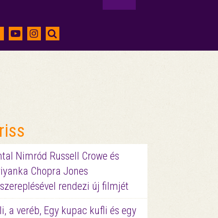
riss
ntal Nimród Russell Crowe és
riyanka Chopra Jones
szereplésével rendezi új filmjét
li, a veréb, Egy kupac kufli és egy