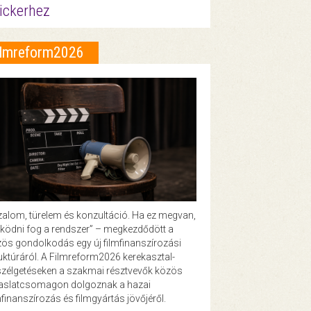
ickerhez
ilmreform2026
zalom, türelem és konzultáció. Ha ez megvan,
ödni fog a rendszer” – megkezdődött a
ös gondolkodás egy új filmfinanszírozási
uktúráról. A Filmreform2026 kerekasztal-
zélgetéseken a szakmai résztvevők közös
vaslatcsomagon dolgoznak a hazai
mfinanszírozás és filmgyártás jövőjéről.