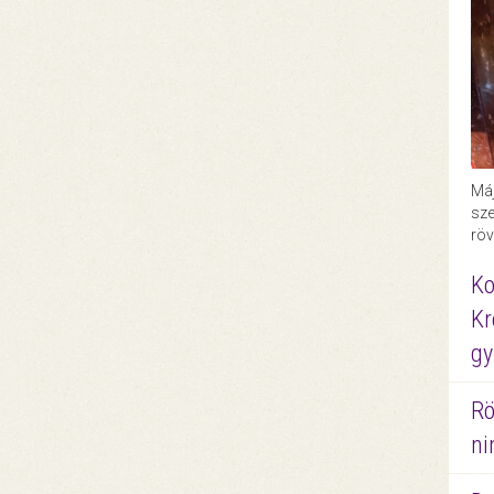
Máj
sze
röv
Ko
Kr
gy
Rö
ni