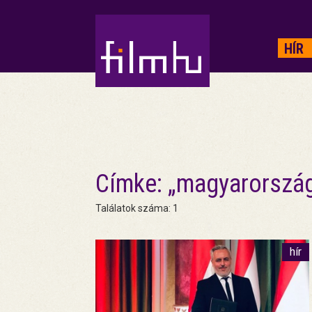
HIRDETÉS
HÍR
Címke: „magyarorszá
Találatok száma: 1
hír