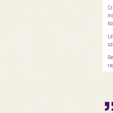
Cr
mi
kö
Lé
sz
Re
ra