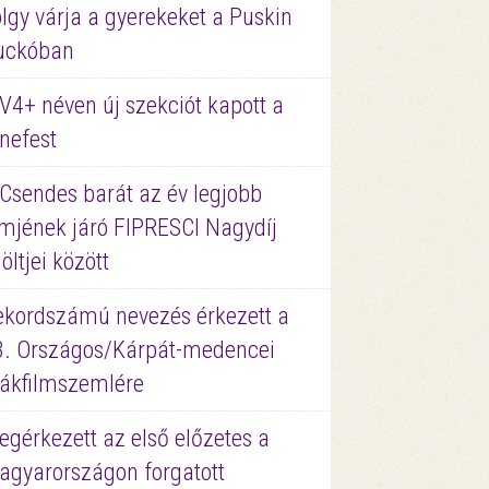
lgy várja a gyerekeket a Puskin
uckóban
V4+ néven új szekciót kapott a
nefest
 Csendes barát az év legjobb
lmjének járó FIPRESCI Nagydíj
löltjei között
ekordszámú nevezés érkezett a
3. Országos/Kárpát-medencei
iákfilmszemlére
gérkezett az első előzetes a
agyarországon forgatott