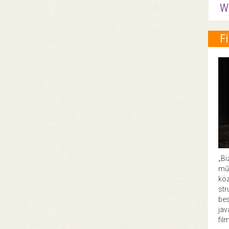
W
F
„Bi
műk
köz
str
bes
ja
fil