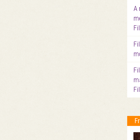
A 
me
Fi
Fi
mo
Fi
ma
Fi
F