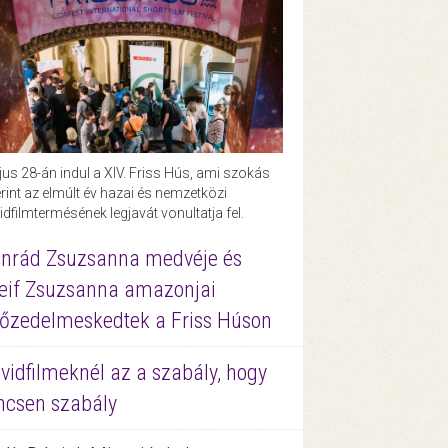
us 28-án indul a XIV. Friss Hús, ami szokás
rint az elmúlt év hazai és nemzetközi
idfilmtermésének legjavát vonultatja fel.
nrád Zsuzsanna medvéje és
eif Zsuzsanna amazonjai
őzedelmeskedtek a Friss Húson
vidfilmeknél az a szabály, hogy
ncsen szabály