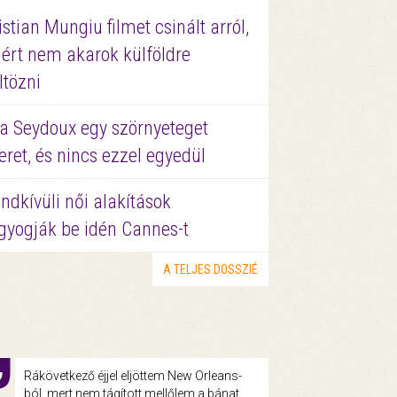
istian Mungiu filmet csinált arról,
ért nem akarok külföldre
ltözni
a Seydoux egy szörnyeteget
eret, és nincs ezzel egyedül
ndkívüli női alakítások
gyogják be idén Cannes-t
A TELJES DOSSZIÉ
Rákövetkező éjjel eljöttem New Orleans-
ból, mert nem tágított mellőlem a bánat.