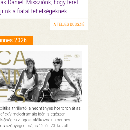
ák Dániel: Missziónk, hogy teret
junk a fiatal tehetségeknek
A TELJES DOSSZIÉ
annes 2026
olitikai thrillertől a neonfényes horroron át az
eflexív melodrámáig idén is egészen
lsőséges világok találkoznak a cannes-i
ös szőnyegen május 12. és 23. között.