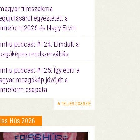
magyar filmszakma
gújulásáról egyeztetett a
lmreform2026 és Nagy Ervin
lmhu podcast #124: Elindult a
zgóképes rendszerváltás
lmhu podcast #125: Így építi a
gyar mozgókép jövőjét a
lmreform csapata
A TELJES DOSSZIÉ
riss Hús 2026