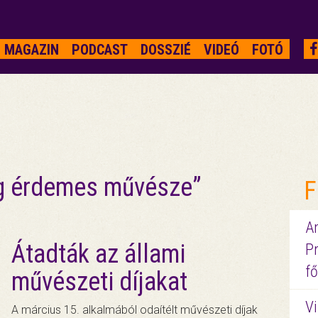
MAGAZIN
PODCAST
DOSSZIÉ
VIDEÓ
FOTÓ
g érdemes művésze”
F
A
Átadták az állami
P
fő
művészeti díjakat
Vi
A március 15. alkalmából odaítélt művészeti díjak