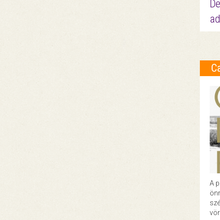
De
ad
C
A p
önr
szé
vör