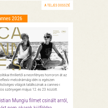
A TELJES DOSSZIÉ
annes 2026
olitikai thrillertől a neonfényes horroron át az
eflexív melodrámáig idén is egészen
lsőséges világok találkoznak a cannes-i
ös szőnyegen május 12. és 23. között.
istian Mungiu filmet csinált arról,
ért nem akarok külföldre