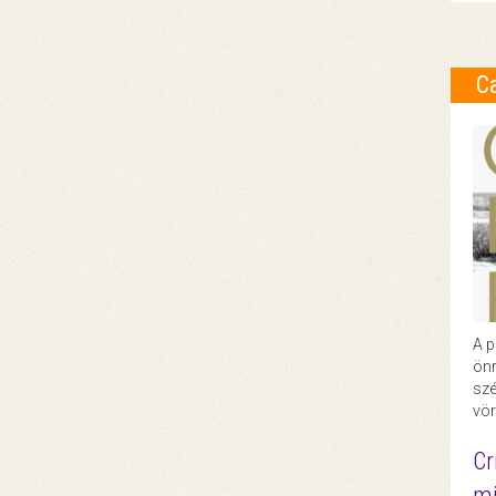
C
A p
önr
szé
vör
Cr
mi