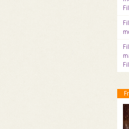
Fi
Fi
mo
Fi
ma
Fi
F