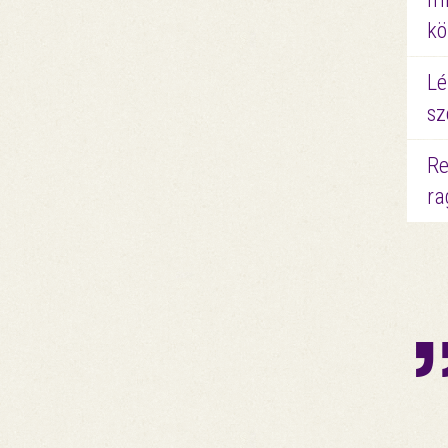
kö
Lé
sz
Re
ra