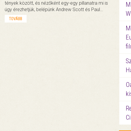
tények között, és nézőként egy-egy pillanatra mi is
M
úgy érezhetjük, belépünk Andrew Scott és Paul…
W
TOVÁBB
M
E
f
S
Ha
O
ki
Re
C