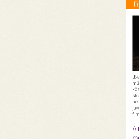
F
„Bi
műk
köz
str
bes
ja
fil
A 
me