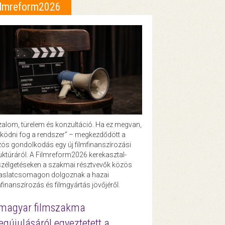
ilmreform2026
zalom, türelem és konzultáció. Ha ez megvan,
ödni fog a rendszer” – megkezdődött a
ös gondolkodás egy új filmfinanszírozási
uktúráról. A Filmreform2026 kerekasztal-
zélgetéseken a szakmai résztvevők közös
vaslatcsomagon dolgoznak a hazai
mfinanszírozás és filmgyártás jövőjéről.
magyar filmszakma
gújulásáról egyeztetett a