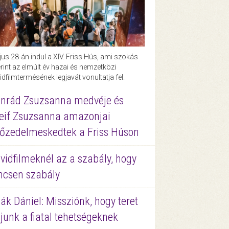
us 28-án indul a XIV. Friss Hús, ami szokás
rint az elmúlt év hazai és nemzetközi
idfilmtermésének legjavát vonultatja fel.
nrád Zsuzsanna medvéje és
eif Zsuzsanna amazonjai
őzedelmeskedtek a Friss Húson
vidfilmeknél az a szabály, hogy
ncsen szabály
ák Dániel: Missziónk, hogy teret
junk a fiatal tehetségeknek