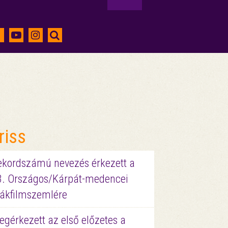
riss
ekordszámú nevezés érkezett a
3. Országos/Kárpát-medencei
iákfilmszemlére
gérkezett az első előzetes a