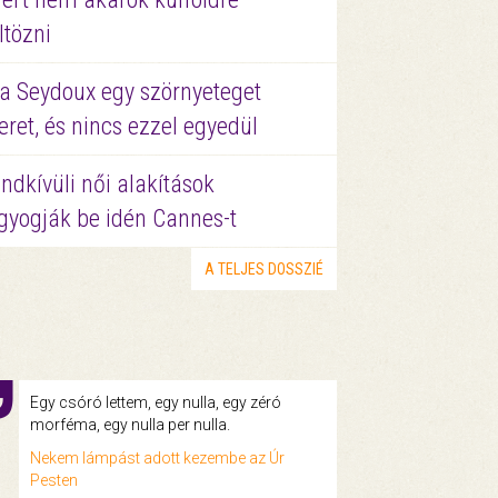
ltözni
a Seydoux egy szörnyeteget
eret, és nincs ezzel egyedül
ndkívüli női alakítások
gyogják be idén Cannes-t
A TELJES DOSSZIÉ
Egy csóró lettem, egy nulla, egy zéró
morféma, egy nulla per nulla.
Nekem lámpást adott kezembe az Úr
Pesten