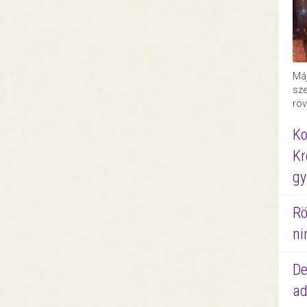
Máj
sze
röv
Ko
Kr
gy
Rö
ni
De
ad