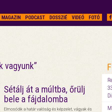
MAGAZIN
PODCAST
DOSSZIÉ
VIDEÓ
FOTÓ
k vagyunk”
F
R
Sétálj át a múltba, őrülj
3
D
bele a fájdalomba
Me
Elmosódik a határ valóság és képzelet, vágyak és