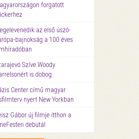
agyarországon forgatott
ickerhez
egelevenedik az első úszó-
urópa-bajnokság a 100 éves
ilmhíradóban
zarajevó Szíve Woody
rrelsonért is dobog
ázis Center című magyar
sfilmterv nyert New Yorkban
isz Gábor új filmje itthon a
ineFesten debütál