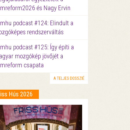
lmreform2026 és Nagy Ervin
lmhu podcast #124: Elindult a
zgóképes rendszerváltás
lmhu podcast #125: Így építi a
gyar mozgókép jövőjét a
lmreform csapata
A TELJES DOSSZIÉ
riss Hús 2026