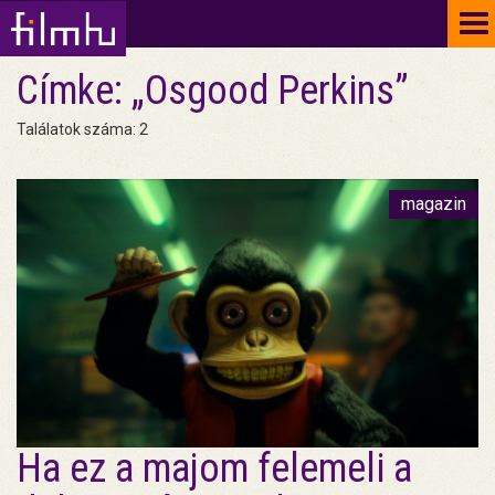
To
na
Címke: „Osgood Perkins”
Találatok száma: 2
magazin
Ha ez a majom felemeli a