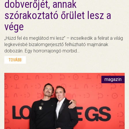
dobverőjét, annak
szórakoztató őrület lesz a
vége
„Húzd fel és meglátod mi lesz” – incselkedik a felirat a világ
legkevésbé bizalomgerjesztő felhúzható majmának
dobozán. Egy horrorrajongó morbid…
TOVÁBB
magazin