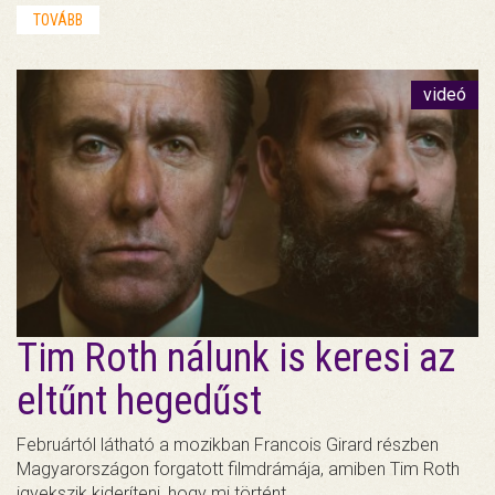
TOVÁBB
videó
Tim Roth nálunk is keresi az
eltűnt hegedűst
Februártól látható a mozikban Francois Girard részben
Magyarországon forgatott filmdrámája, amiben Tim Roth
igyekszik kideríteni, hogy mi történt…