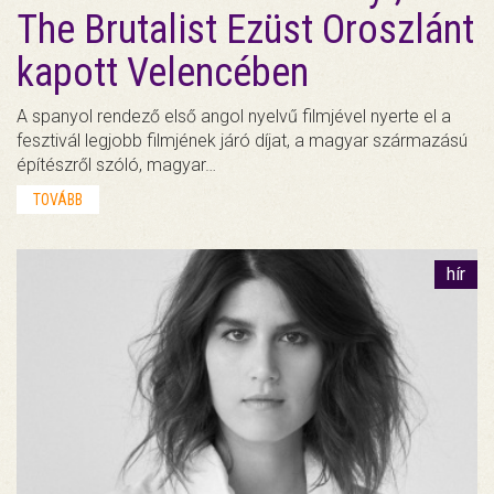
The Brutalist Ezüst Oroszlánt
kapott Velencében
A spanyol rendező első angol nyelvű filmjével nyerte el a
fesztivál legjobb filmjének járó díjat, a magyar származású
építészről szóló, magyar…
TOVÁBB
hír