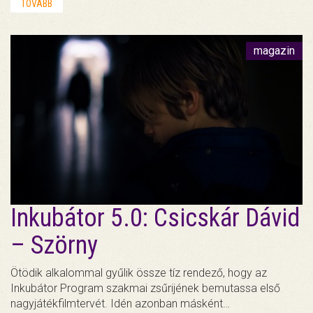
TOVÁBB
magazin
Inkubátor 5.0: Csicskár Dávid
– Szörny
Ötödik alkalommal gyűlik össze tíz rendező, hogy az
Inkubátor Program szakmai zsűrijének bemutassa első
nagyjátékfilmtervét. Idén azonban másként…