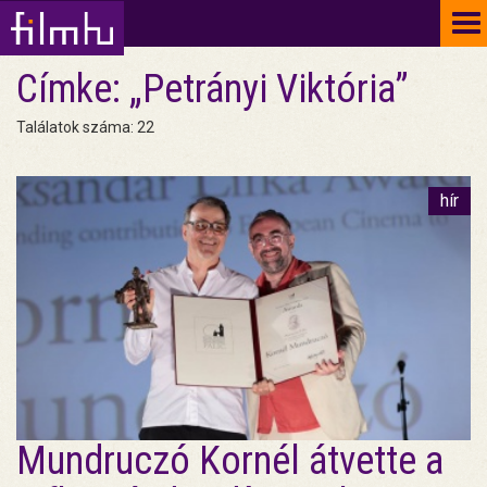
To
na
Címke: „Petrányi Viktória”
Találatok száma: 22
hír
Mundruczó Kornél átvette a