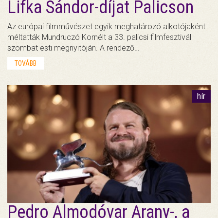
Lifka Sándor-díjat Palicson
Az európai filmművészet egyik meghatározó alkotójaként
méltatták Mundruczó Kornélt a 33. palicsi filmfesztivál
szombat esti megnyitóján. A rendező…
TOVÁBB
hír
Pedro Almodóvar Arany-, a