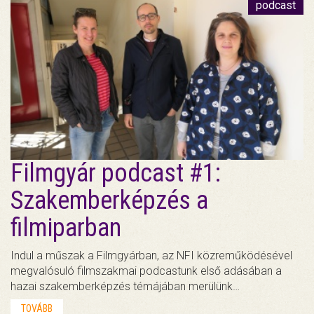
podcast
Filmgyár podcast #1:
Szakemberképzés a
filmiparban
Indul a műszak a Filmgyárban, az NFI közreműködésével
megvalósuló filmszakmai podcastunk első adásában a
hazai szakemberképzés témájában merülünk…
TOVÁBB