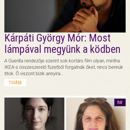
Kárpáti György Mór: Most
lámpával megyünk a ködben
A Guerilla rendezője szerint sok kortárs film olyan, mintha
IKEA-s összeszerelő füzetből forgatnák őket, nincs bennük
titok. Ő viszont bízik annyira…
TOVÁBB
hír