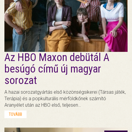
Az HBO Maxon debütál A
besúgó című új magyar
sorozat
A hazai sorozatgyártás első közönségsikerei (Társas játék,
Terápia) és a popkulturális mérföldkőnek számító
Aranyélet után az HBO első, teljesen…
TOVÁBB