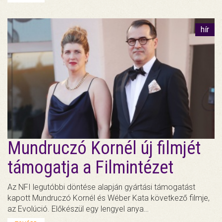
hír
Mundruczó Kornél új filmjét
támogatja a Filmintézet
Az NFI legutóbbi döntése alapján gyártási támogatást
kapott Mundruczó Kornél és Wéber Kata következő filmje,
az Evolúció. Előkészül egy lengyel anya…