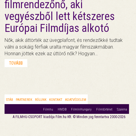
filmrendezőnő, aki
vegyészből lett kétszeres
Európai Filmdíjas alkotó
Nők, akik áttörték az üvegplafont, és rendezőkké tudtak
válni a sokáig férfiak uralta magyar filmszakmában.
Honnan jöttek ezek az úttörő nők? Hogyan…
TOVÁBB
STÁB
PARTNEREK
RÓLUNK
KONTAKT
ADATVÉDELEM
Filmhu
HMDB
FilmInHungary
Filmtörténet
Szakma
A FILMHU-CSOPORT kiadója Film.hu Kft. © Minden jog fenntartva 2000-2026