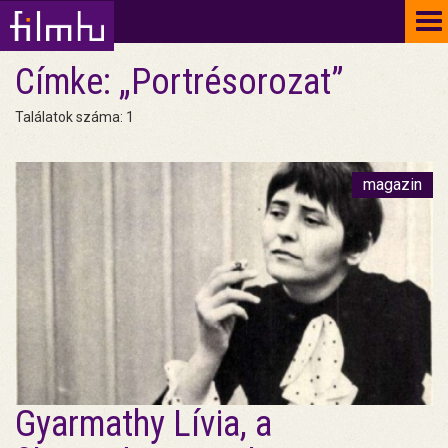
To
na
Címke: „Portrésorozat”
Találatok száma: 1
magazin
Gyarmathy Lívia, a