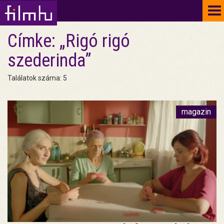
To
na
Címke: „Rigó rigó
szederinda”
Találatok száma: 5
magazin