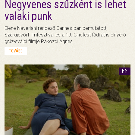
Negyvenes szűzként is lehet
valaki punk
Elene Naveriani rendező Cannes-ban bemutatott,
Szarajevói Filmfesztivál és a 19. Cinefest fődíját is elnyerő
grúz-svájci filmje Pákozdi Ágnes…
TOVÁBB
hír