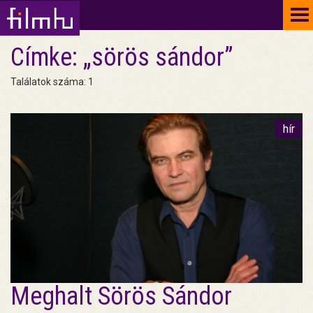
To
na
Címke: „sörös sándor”
Találatok száma: 1
hír
Meghalt Sörös Sándor