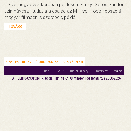
Hetvennégy éves korában pénteken elhunyt Sörös Sándor
színművész - tudatta a család az MTI-vel. Több népszerű
magyar fiilmben is szerepelt, például…
TOVÁBB
STÁB
PARTNEREK
RÓLUNK
KONTAKT
ADATVÉDELEM
Filmhu
HMDB
FilmInHungary
Filmtörténet
Szakma
A FILMHU-CSOPORT kiadója Film.hu Kft. © Minden jog fenntartva 2000-2026