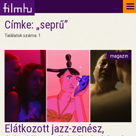
To
na
Címke: „seprű”
Találatok száma: 1
magazin
Elátkozott jazz-zenész,