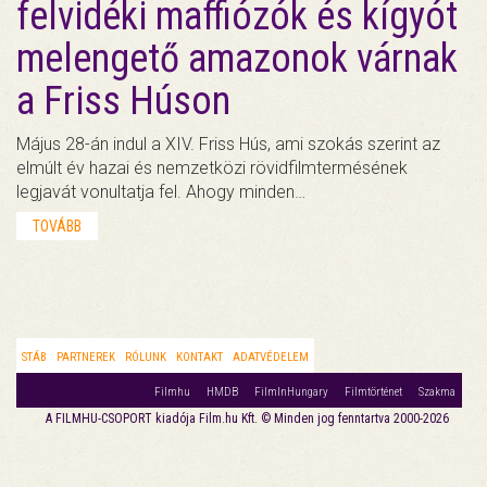
felvidéki maffiózók és kígyót
melengető amazonok várnak
a Friss Húson
Május 28-án indul a XIV. Friss Hús, ami szokás szerint az
elmúlt év hazai és nemzetközi rövidfilmtermésének
legjavát vonultatja fel. Ahogy minden…
TOVÁBB
STÁB
PARTNEREK
RÓLUNK
KONTAKT
ADATVÉDELEM
Filmhu
HMDB
FilmInHungary
Filmtörténet
Szakma
A FILMHU-CSOPORT kiadója Film.hu Kft. © Minden jog fenntartva 2000-2026