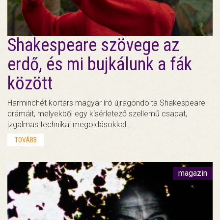
Shakespeare szövege az
erdő, és mi bujkálunk a fák
között
Harminchét kortárs magyar író újragondolta Shakespeare
drámáit, melyekből egy kísérletező szellemű csapat,
izgalmas technikai megoldásokkal…
TOVÁBB
magazin