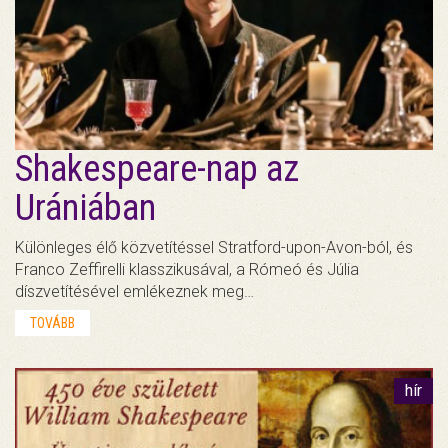
Shakespeare-nap az
Urániában
Különleges élő közvetítéssel Stratford-upon-Avon-ból, és
Franco Zeffirelli klasszikusával, a Rómeó és Júlia
díszvetítésével emlékeznek meg…
TOVÁBB
hír