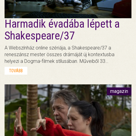
Harmadik évadába lépett a
Shakespeare/37
A Webszínház online szériája, a Shakespeare/37 a
reneszánsz mester összes drámáját új kontextusba
helyezi a Dogma-filmek stílusában. Műveiből 33…
TOVÁBB
magazin