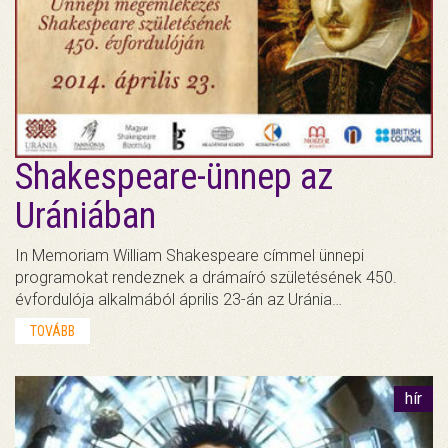
Shakespeare-ünnep az
Urániában
In Memoriam William Shakespeare címmel ünnepi
programokat rendeznek a drámaíró születésének 450.
évfordulója alkalmából április 23-án az Uránia…
TOVÁBB
hír