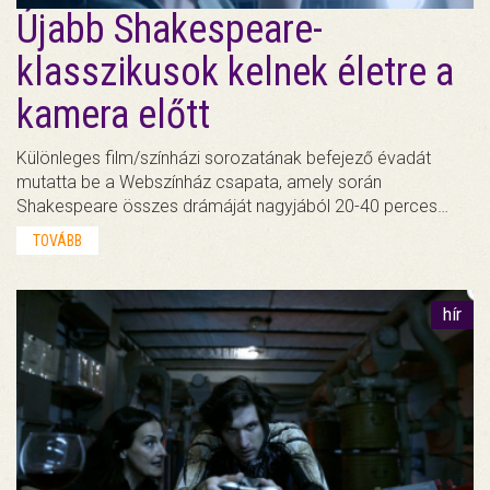
Újabb Shakespeare-
klasszikusok kelnek életre a
kamera előtt
Különleges film/színházi sorozatának befejező évadát
mutatta be a Webszínház csapata, amely során
Shakespeare összes drámáját nagyjából 20-40 perces…
TOVÁBB
hír