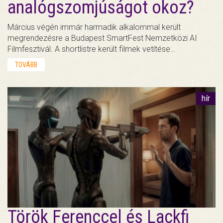
analógszomjúságot okoz?
Március végén immár harmadik alkalommal került
megrendezésre a Budapest SmartFest Nemzetközi AI
Filmfesztivál. A shortlistre került filmek vetítése…
TOVÁBB
hír
Török Ferenccel és Lackfi