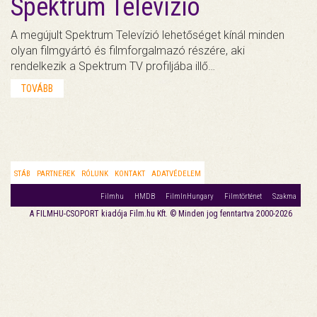
Spektrum Televízió
A megújult Spektrum Televízió lehetőséget kínál minden
olyan filmgyártó és filmforgalmazó részére, aki
rendelkezik a Spektrum TV profiljába illő…
TOVÁBB
STÁB
PARTNEREK
RÓLUNK
KONTAKT
ADATVÉDELEM
Filmhu
HMDB
FilmInHungary
Filmtörténet
Szakma
A FILMHU-CSOPORT kiadója Film.hu Kft. © Minden jog fenntartva 2000-2026