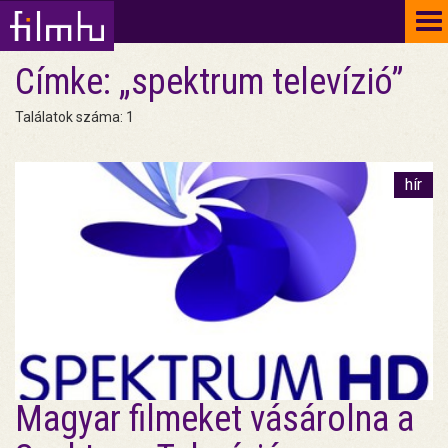
To
na
Címke: „spektrum televízió”
Találatok száma: 1
hír
Magyar filmeket vásárolna a