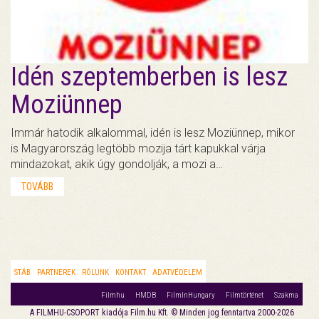
Idén szeptemberben is lesz
Moziünnep
Immár hatodik alkalommal, idén is lesz Moziünnep, mikor
is Magyarország legtöbb mozija tárt kapukkal várja
mindazokat, akik úgy gondolják, a mozi a…
TOVÁBB
STÁB
PARTNEREK
RÓLUNK
KONTAKT
ADATVÉDELEM
Filmhu
HMDB
FilmInHungary
Filmtörténet
Szakma
A FILMHU-CSOPORT kiadója Film.hu Kft. © Minden jog fenntartva 2000-2026