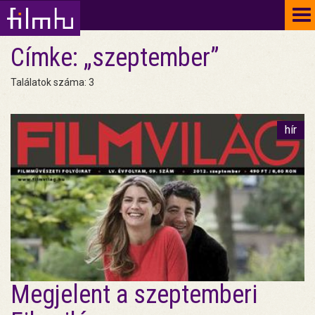
To
na
Címke: „szeptember”
Találatok száma: 3
hír
Megjelent a szeptemberi