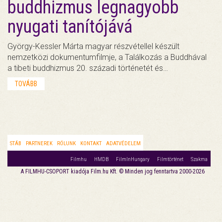
buddhizmus legnagyobb
nyugati tanítójává
György-Kessler Márta magyar részvétellel készült
nemzetközi dokumentumfilmje, a Találkozás a Buddhával
a tibeti buddhizmus 20. századi történetét és…
TOVÁBB
STÁB
PARTNEREK
RÓLUNK
KONTAKT
ADATVÉDELEM
Filmhu
HMDB
FilmInHungary
Filmtörténet
Szakma
A FILMHU-CSOPORT kiadója Film.hu Kft. © Minden jog fenntartva 2000-2026