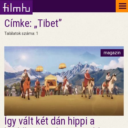
To
na
Címke: „Tibet”
Találatok száma: 1
magazin
Így vált két dán hippi a