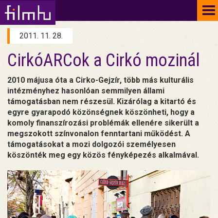
To
na
2011. 11. 28.
CirkóARCok a Cirkó mozinál
2010 májusa óta a Cirko-Gejzír, több más kulturális
intézményhez hasonlóan semmilyen állami
támogatásban nem részesül. Kizárólag a kitartó és
egyre gyarapodó közönségnek köszönheti, hogy a
komoly finanszírozási problémák ellenére sikerült a
megszokott színvonalon fenntartani működést. A
támogatásokat a mozi dolgozói személyesen
köszönték meg egy közös fényképezés alkalmával.