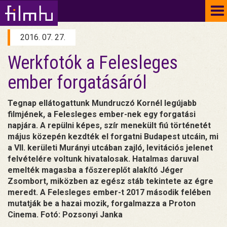
To
na
2016. 07. 27.
Werkfotók a Felesleges
ember forgatásáról
Tegnap ellátogattunk Mundruczó Kornél legújabb
filmjének, a Felesleges ember-nek egy forgatási
napjára. A repülni képes, szír menekült fiú történetét
május közepén kezdték el forgatni Budapest utcáin, mi
a VII. kerületi Murányi utcában zajló, levitációs jelenet
felvételére voltunk hivatalosak. Hatalmas daruval
emelték magasba a főszereplőt alakító Jéger
Zsombort, miközben az egész stáb tekintete az égre
meredt. A Felesleges ember-t 2017 második felében
mutatják be a hazai mozik, forgalmazza a Proton
Cinema. Fotó: Pozsonyi Janka