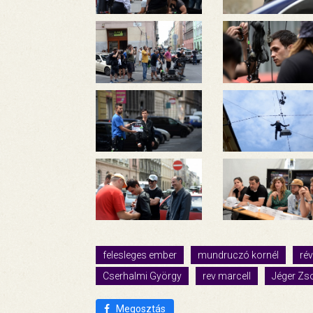
felesleges ember
mundruczó kornél
rév
Cserhalmi György
rev marcell
Jéger Z
Megosztás