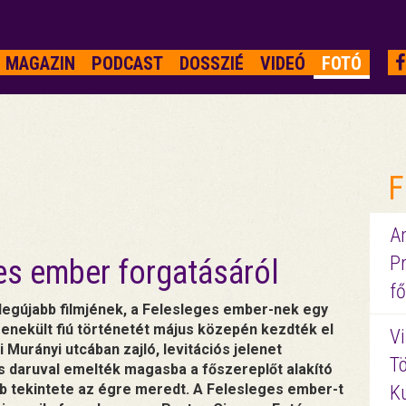
MAGAZIN
PODCAST
DOSSZIÉ
VIDEÓ
FOTÓ
F
A
P
es ember forgatásáról
fő
legújabb filmjének, a Felesleges ember-nek egy
 menekült fiú történetét május közepén kezdték el
Vi
i Murányi utcában zajló, levitációs jelenet
Tö
as daruval emelték magasba a főszereplőt alakító
 tekintete az égre meredt. A Felesleges ember-t
K