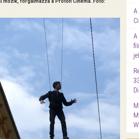
i mozik, forgalmazza a Proton Cinema. Fotó:
A 
Ci
A
fi
je
R
3
D
Me
M
W