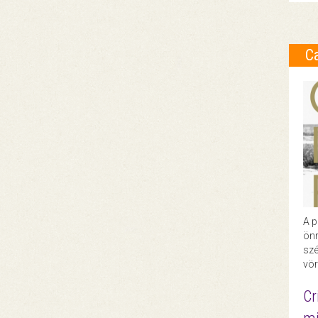
C
A p
önr
szé
vör
Cr