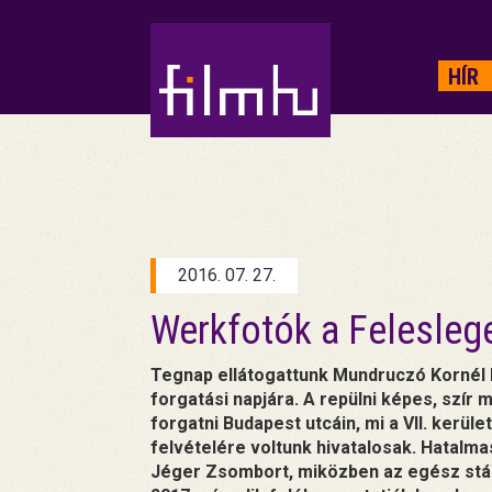
HIRDETÉS
HÍR
2016. 07. 27.
Werkfotók a Felesleg
Tegnap ellátogattunk Mundruczó Kornél 
forgatási napjára. A repülni képes, szír
forgatni Budapest utcáin, mi a VII. kerület
felvételére voltunk hivatalosak. Hatalm
Jéger Zsombort, miközben az egész stáb