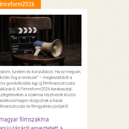
ilmreform2026
zalom, türelem és konzultáció. Ha ez megvan,
ödni fog a rendszer” – megkezdődött a
ös gondolkodás egy új filmfinanszírozási
uktúráról. A Filmreform2026 kerekasztal-
zélgetéseken a szakmai résztvevők közös
vaslatcsomagon dolgoznak a hazai
mfinanszírozás és filmgyártás jövőjéről.
magyar filmszakma
gújulásáról egyeztetett a