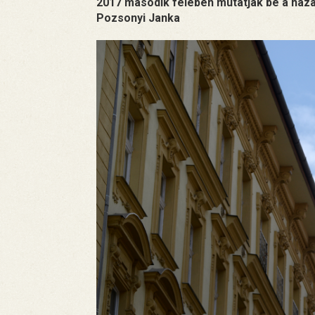
2017 második felében mutatják be a haza
Pozsonyi Janka