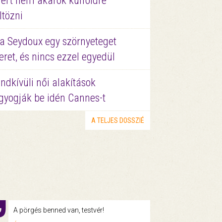
ért nem akarok külföldre
ltözni
a Seydoux egy szörnyeteget
eret, és nincs ezzel egyedül
ndkívüli női alakítások
gyogják be idén Cannes-t
A TELJES DOSSZIÉ
A pörgés benned van, testvér!