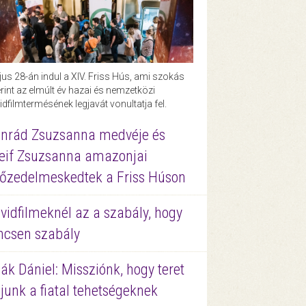
us 28-án indul a XIV. Friss Hús, ami szokás
rint az elmúlt év hazai és nemzetközi
idfilmtermésének legjavát vonultatja fel.
nrád Zsuzsanna medvéje és
eif Zsuzsanna amazonjai
őzedelmeskedtek a Friss Húson
vidfilmeknél az a szabály, hogy
ncsen szabály
ák Dániel: Missziónk, hogy teret
junk a fiatal tehetségeknek