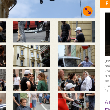
F
„Bi
műk
köz
str
bes
ja
fil
A 
me