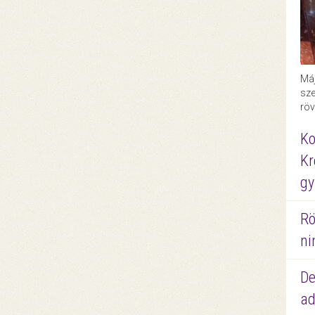
Máj
sze
röv
Ko
Kr
gy
Rö
ni
De
ad