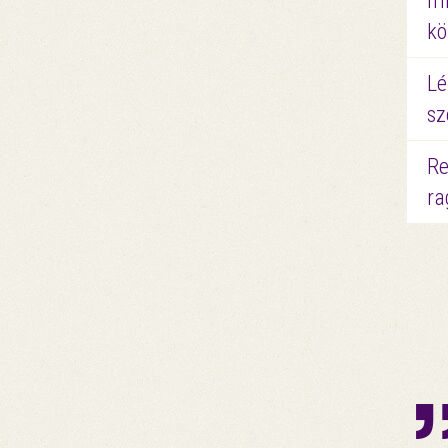
mi
kö
Lé
sz
Re
ra