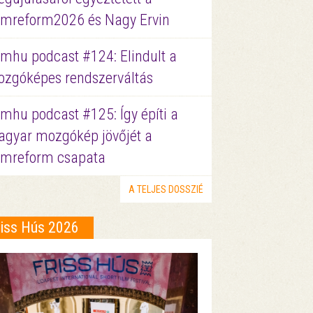
lmreform2026 és Nagy Ervin
lmhu podcast #124: Elindult a
zgóképes rendszerváltás
lmhu podcast #125: Így építi a
gyar mozgókép jövőjét a
lmreform csapata
A TELJES DOSSZIÉ
riss Hús 2026