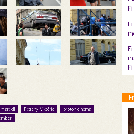
Fi
Fi
mo
Fi
ma
Fi
F
 marcell
Petrányi Viktória
proton cinema
sombor