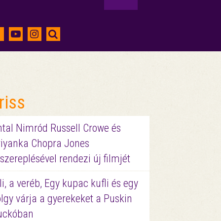
riss
ntal Nimród Russell Crowe és
riyanka Chopra Jones
szereplésével rendezi új filmjét
li, a veréb, Egy kupac kufli és egy
lgy várja a gyerekeket a Puskin
uckóban