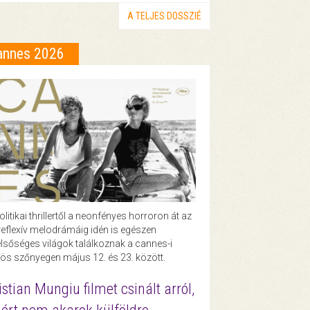
A TELJES DOSSZIÉ
annes 2026
olitikai thrillertől a neonfényes horroron át az
eflexív melodrámáig idén is egészen
lsőséges világok találkoznak a cannes-i
ös szőnyegen május 12. és 23. között.
istian Mungiu filmet csinált arról,