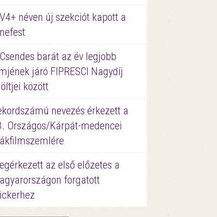
V4+ néven új szekciót kapott a
nefest
 Csendes barát az év legjobb
lmjének járó FIPRESCI Nagydíj
löltjei között
ekordszámú nevezés érkezett a
3. Országos/Kárpát-medencei
iákfilmszemlére
gérkezett az első előzetes a
agyarországon forgatott
ickerhez