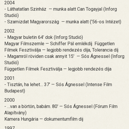
2004
- Láthatatlan Szinház — munka alatt Can Togayjal (Inforg
Studió)
- Szamizdat Magyarország — munka alatt (’56-os Intézet)
2002
- Magyar buletin 64’ dok (Inforg Studió)
Magyar Filmszemle — Schiffer Pál emlékdíj Független
Filmek Fesztiválja — legjobb rendezés díja, Tolerancia díj
- Magamról röviden csak annyit 15' — Sós Ágnessel (Inforg
Studió)
Független Filmek Fesztiválja — legjobb rendezés díja
2001
- Tisztán, ha lehet… 37’ — Sós Ágnessel (Intense Film
Budapest)
2000
- …van a börtön, babám. 80' — Sós Ágnessel (Fórum Film
Alapítvány)
Kamera Hungária — dokumentumfilm dij
1997