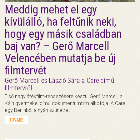
Meddig mehet el egy
kívülálló, ha feltűnik neki,
hogy egy másik családban
baj van? – Gerő Marcell
Velencében mutatja be új
filmtervét
Gerő Marcell és László Sára a Care című
filmtervről
Első nagyjátékfilm-rendezésére készül Gerő Marcell, a
Káin gyermekei című dokumentumfilm alkotója. A Care
egy Berlinből a nyári szünetre…
TOVÁBB