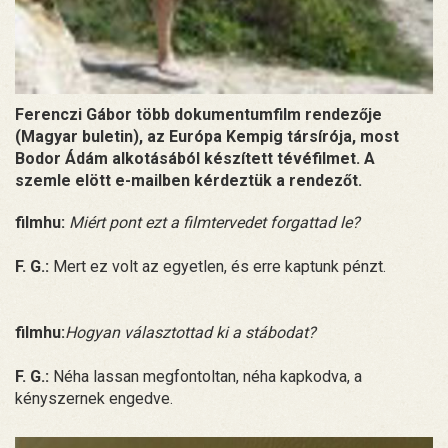
Ferenczi Gábor több dokumentumfilm rendezője
(Magyar buletin), az Európa Kempig társírója, most
Bodor Ádám alkotásából készített tévéfilmet. A
szemle elött e-mailben kérdeztük a rendezőt.
filmhu:
Miért pont ezt a filmtervedet forgattad le?
F. G.:
Mert ez volt az egyetlen, és erre kaptunk pénzt.
filmhu:
Hogyan választottad ki a stábodat?
F. G.:
Néha lassan megfontoltan, néha kapkodva, a
kényszernek engedve.