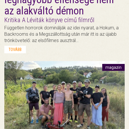
az alakváltó démon
Kritika A Léviták könyve című filmről
Független horrorok dominálják az idei nyarat, a Hokum, a
Backrooms és a Megszállottság után már itt is az újabb
trónkövetelő: az elsőfilmes ausztrál…
TOVÁBB
magazin