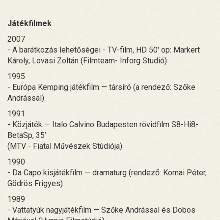
Játékfilmek
2007
- A barátkozás lehetőségei - TV-film, HD 50' op: Markert
Károly, Lovasi Zoltán (Filmteam- Inforg Studió)
1995
- Európa Kemping játékfilm — társíró (a rendező: Szőke
Andrással)
1991
- Közjáték — Italo Calvino Budapesten rövidfilm S8-Hi8-
BetaSp, 35’
(MTV - Fiatal Művészek Stúdiója)
1990
- Da Capo kisjátékfilm — dramaturg (rendező: Kornai Péter,
Gödrös Frigyes)
1989
- Vattatyúk nagyjátékfilm — Szőke Andrással és Dobos