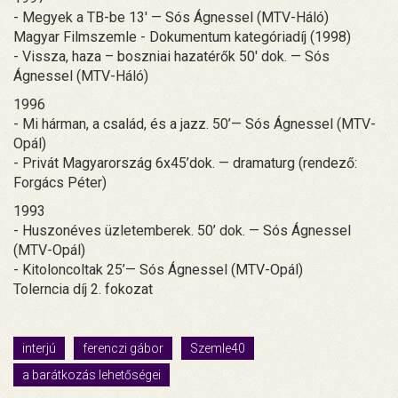
- Megyek a TB-be 13' — Sós Ágnessel (MTV-Háló)
Magyar Filmszemle - Dokumentum kategóriadíj (1998)
- Vissza, haza – boszniai hazatérők 50' dok. — Sós
Ágnessel (MTV-Háló)
1996
- Mi hárman, a család, és a jazz. 50’— Sós Ágnessel (MTV-
Opál)
- Privát Magyarország 6x45’dok. — dramaturg (rendező:
Forgács Péter)
1993
- Huszonéves üzletemberek. 50’ dok. — Sós Ágnessel
(MTV-Opál)
- Kitoloncoltak 25’— Sós Ágnessel (MTV-Opál)
Tolerncia díj 2. fokozat
interjú
ferenczi gábor
Szemle40
a barátkozás lehetőségei