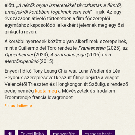
előtt. „
A nézők olyan ismeretekkel távozhattak a filmről,
amelyekről korábban fogalmuk sem volt
” - írják. Az egy
évszázadon átívelő történetben a film főszereplői
egymáshoz kapcsolódó lelkekként jelennek meg egy ősi
ginkgófa révén.
A korábbi nyertesek között olyan sikerfilmek szerepelnek,
mint a Guillermo del Toro rendezte
Frankenstein
(2025), az
Oppenheimer
(2023),
A számolás joga
(2016) és a
Mentőexpedíció
(2015).
Enyedi Ildikó Tony Leung Chiu-wai, Luna Wedler és Léa
Seydoux szereplésével készült filmje bejárta a világot
Velencétől Trieszten és Hongkongon át Szöülig, a rendező
pedig nemrég
kapta meg
a Művészetek és Irodalom
Érdemrendje francia lovagrendet.
Forrás: Indiewire
díj
Enyedi Ildikó
magyar film
csendes barát