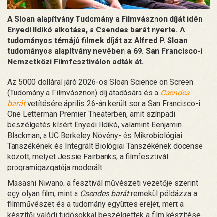
A Sloan alapítvány Tudomány a Filmvásznon díját idén
Enyedi Ildikó alkotása, a Csendes barát nyerte. A
tudományos témájú filmek díját az Alfred P. Sloan
tudományos alapítvány nevében a 69. San Francisco-i
Nemzetközi Filmfesztiválon adták át.
Az 5000 dolláral járó 2026-os Sloan Science on Screen
(Tudomány a Filmvásznon) díj átadására és a
Csendes
barát
vetítésére április 26-án került sor a San Francisco-i
One Letterman Premier Theaterben, amit színpadi
beszélgetés kísért Enyedi Ildikó, valamint Benjamin
Blackman, a UC Berkeley Növény- és Mikrobiológiai
Tanszékének és Integrált Biológiai Tanszékének docense
között, melyet Jessie Fairbanks, a filmfesztivál
programigazgatója moderált.
Masashi Niwano, a fesztivál művészeti vezetője szerint
egy olyan film, mint a
Csendes barát
remekül példázza a
filmművészet és a tudomány együttes erejét, mert a
készítői valódi tudósokkal beszélgettek a film készítése