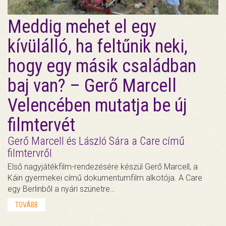
Meddig mehet el egy
kívülálló, ha feltűnik neki,
hogy egy másik családban
baj van? – Gerő Marcell
Velencében mutatja be új
filmtervét
Gerő Marcell és László Sára a Care című
filmtervről
Első nagyjátékfilm-rendezésére készül Gerő Marcell, a
Káin gyermekei című dokumentumfilm alkotója. A Care
egy Berlinből a nyári szünetre…
TOVÁBB