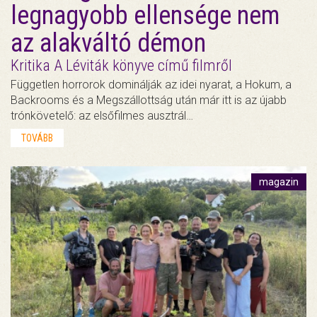
legnagyobb ellensége nem
az alakváltó démon
Kritika A Léviták könyve című filmről
Független horrorok dominálják az idei nyarat, a Hokum, a
Backrooms és a Megszállottság után már itt is az újabb
trónkövetelő: az elsőfilmes ausztrál…
TOVÁBB
magazin