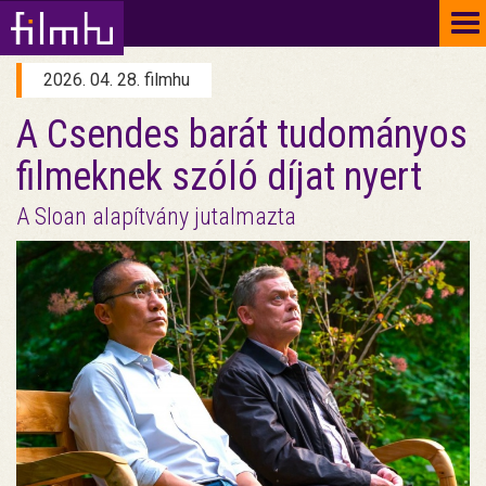
To
na
2026. 04. 28. filmhu
A Csendes barát tudományos
filmeknek szóló díjat nyert
A Sloan alapítvány jutalmazta