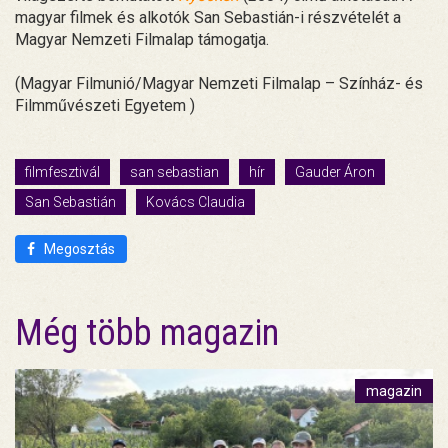
magyar filmek és alkotók San Sebastián-i részvételét a
Magyar Nemzeti Filmalap támogatja.
(Magyar Filmunió/Magyar Nemzeti Filmalap – Színház- és
Filmművészeti Egyetem )
filmfesztivál
san sebastian
hír
Gauder Áron
San Sebastián
Kovács Claudia
Megosztás
Még több magazin
magazin