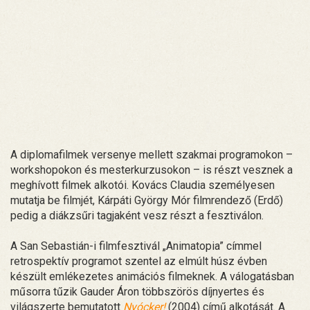
A diplomafilmek versenye mellett szakmai programokon –
workshopokon és mesterkurzusokon – is részt vesznek a
meghívott filmek alkotói. Kovács Claudia személyesen
mutatja be filmjét, Kárpáti György Mór filmrendező (Erdő)
pedig a diákzsűri tagjaként vesz részt a fesztiválon.
A San Sebastián-i filmfesztivál „Animatopia” címmel
retrospektív programot szentel az elmúlt húsz évben
készült emlékezetes animációs filmeknek. A válogatásban
műsorra tűzik Gauder Áron többszörös díjnyertes és
világszerte bemutatott
Nyócker!
(2004) című alkotását. A