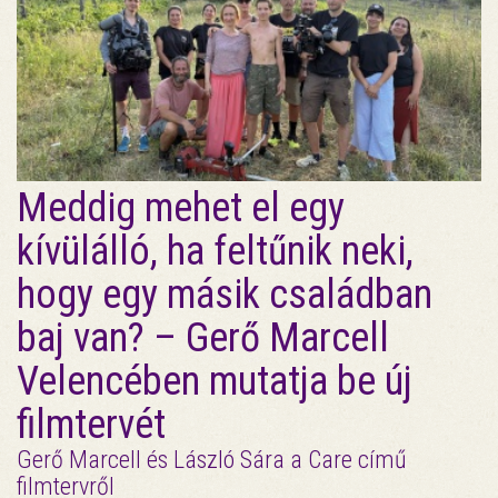
Meddig mehet el egy
kívülálló, ha feltűnik neki,
hogy egy másik családban
baj van? – Gerő Marcell
Velencében mutatja be új
filmtervét
Gerő Marcell és László Sára a Care című
filmtervről