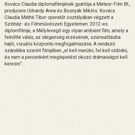
Kovács Claudia diplomafilmjének gyártója a Meteor-Film Bt.,
producere Udvardy Anna és Bosnyák Miklós. Kovács
Claudia Máthé Tibor operatőr osztályában végzett a
Színház- és Filmművészeti Egyetemen. 2012-es
diplomfilmje, a Mélylevegő egy olyan ambient film, amely a
felnőtté válás, az idegenség érzésének, szürrealitásba
hajló, vizuális központú megfogalmazása. A rendező
szándéka szerint filmjében „el kell merülni, fel kell oldódni,
és nem a percenként meglepetést okozó drámaiságot kell
keresni”.