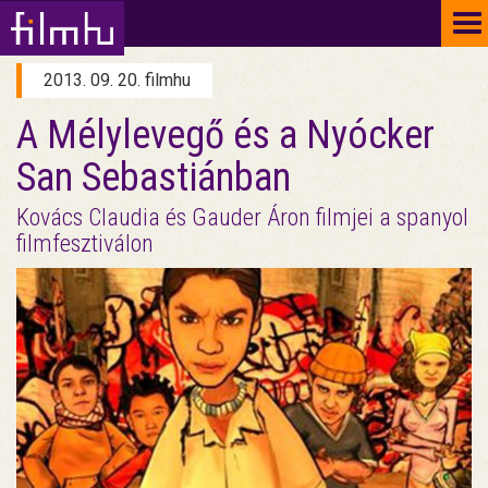
To
na
2013. 09. 20. filmhu
A Mélylevegő és a Nyócker
San Sebastiánban
Kovács Claudia és Gauder Áron filmjei a spanyol
filmfesztiválon