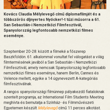
Kovács Claudia Mélylevegő című diplomafilmjét és a
többszörös díjnyertes Nyócker!-t tűzi műsorra a 61.
San Sebastián-i Nemzetközi Filmfesztivál,
Spanyolország legfontosabb nemzetközi filmes
eseménye.
Szeptember 20-28. között a filmeké a főszerep
Baszkföldön. 61. alkalommal vonultat fel válogatást a világ
filmtermésének javából a San Sebastián-i Nemzetközi
Filmfesztivál, amely nemcsak Spanyolország legfontosabb
nemzetközi filmes eseménye, hanem Berlin, Cannes és
Velence mellett, egyike a 14 úgynevezett A-kategóriás
filmfesztiválnak.
A rangos spanyolországi filmünnep pályakezdő fiataloknak
szentelt programja, az International Film Students Meeting
meghívta és bemutatja a Színház- és Filmművészeti
Egyetemen készült
Mélylevegő
című 11 perces alkotást.