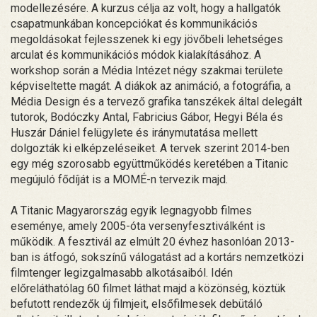
modellezésére. A kurzus célja az volt, hogy a hallgatók
csapatmunkában koncepciókat és kommunikációs
megoldásokat fejlesszenek ki egy jövőbeli lehetséges
arculat és kommunikációs módok kialakításához. A
workshop során a Média Intézet négy szakmai területe
képviseltette magát. A diákok az animáció, a fotográfia, a
Média Design és a tervező grafika tanszékek által delegált
tutorok, Bodóczky Antal, Fabricius Gábor, Hegyi Béla és
Huszár Dániel felügylete és iránymutatása mellett
dolgozták ki elképzeléseiket. A tervek szerint 2014-ben
egy még szorosabb együttműködés keretében a Titanic
megújuló fődíját is a MOMÉ-n tervezik majd.
A Titanic Magyarország egyik legnagyobb filmes
eseménye, amely 2005-óta versenyfesztiválként is
működik. A fesztivál az elmúlt 20 évhez hasonlóan 2013-
ban is átfogó, sokszínű válogatást ad a kortárs nemzetközi
filmtenger legizgalmasabb alkotásaiból. Idén
előreláthatólag 60 filmet láthat majd a közönség, köztük
befutott rendezők új filmjeit, elsőfilmesek debütáló