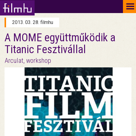
To
na
2013. 03. 28. filmhu
A MOME együttműködik a
Titanic Fesztivállal
Arculat, workshop