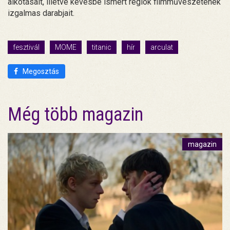
alkotásait, illetve kevésbé ismert régiók filmművészetének
izgalmas darabjait.
fesztivál
MOME
titanic
hír
arculat
Megosztás
Még több magazin
magazin