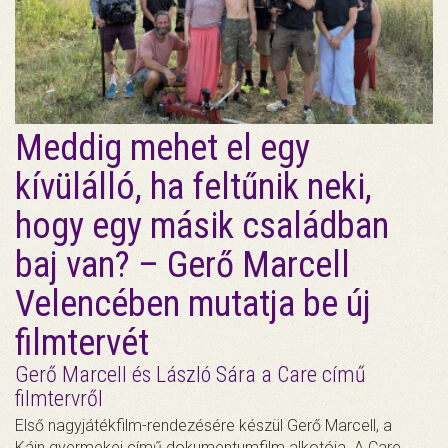
Meddig mehet el egy
kívülálló, ha feltűnik neki,
hogy egy másik családban
baj van? – Gerő Marcell
Velencében mutatja be új
filmtervét
Gerő Marcell és László Sára a Care című
filmtervről
Első nagyjátékfilm-rendezésére készül Gerő Marcell, a
Káin gyermekei című dokumentumfilm alkotója. A Care