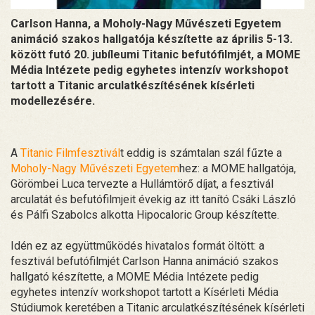
Carlson Hanna, a Moholy-Nagy Művészeti Egyetem
animáció szakos hallgatója készítette az április 5-13.
között futó 20. jubíleumi Titanic befutófilmjét, a MOME
Média Intézete pedig egyhetes intenzív workshopot
tartott a Titanic arculatkészítésének kísérleti
modellezésére.
A
Titanic Filmfesztivál
t eddig is számtalan szál fűzte a
Moholy-Nagy Művészeti Egyetem
hez: a MOME hallgatója,
Görömbei Luca tervezte a Hullámtörő díjat, a fesztivál
arculatát és befutófilmjeit évekig az itt tanító Csáki László
és Pálfi Szabolcs alkotta Hipocaloric Group készítette.
Idén ez az együttműködés hivatalos formát öltött: a
fesztivál befutófilmjét Carlson Hanna animáció szakos
hallgató készítette, a MOME Média Intézete pedig
egyhetes intenzív workshopot tartott a Kísérleti Média
Stúdiumok keretében a Titanic arculatkészítésének kísérleti