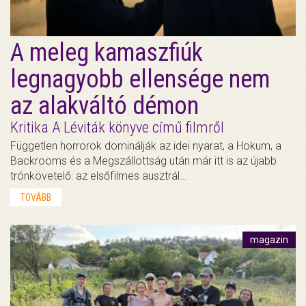
A meleg kamaszfiúk
legnagyobb ellensége nem
az alakváltó démon
Kritika A Léviták könyve című filmről
Független horrorok dominálják az idei nyarat, a Hokum, a
Backrooms és a Megszállottság után már itt is az újabb
trónkövetelő: az elsőfilmes ausztrál…
TOVÁBB
magazin