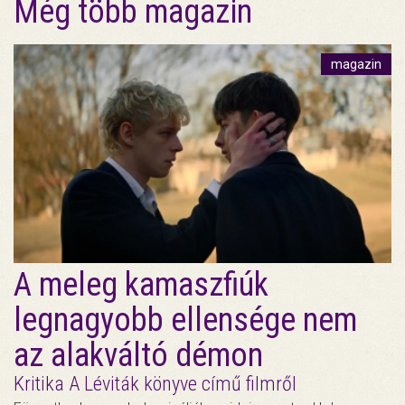
Még több magazin
magazin
A meleg kamaszfiúk
legnagyobb ellensége nem
az alakváltó démon
Kritika A Léviták könyve című filmről