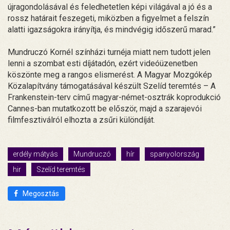
újragondolásával és feledhetetlen képi világával a jó és a
rossz határait feszegeti, miközben a figyelmet a felszín
alatti igazságokra irányítja, és mindvégig időszerű marad.”
Mundruczó Kornél színházi turnéja miatt nem tudott jelen
lenni a szombat esti díjátadón, ezért videóüzenetben
köszönte meg a rangos elismerést. A Magyar Mozgókép
Közalapítvány támogatásával készült Szelíd teremtés – A
Frankenstein-terv című magyar-német-osztrák koprodukció
Cannes-ban mutatkozott be először, majd a szarajevói
filmfesztiválról elhozta a zsűri különdíját.
erdély mátyás
Mundruczó
hír
spanyolország
hir
Szelíd teremtés
Megosztás