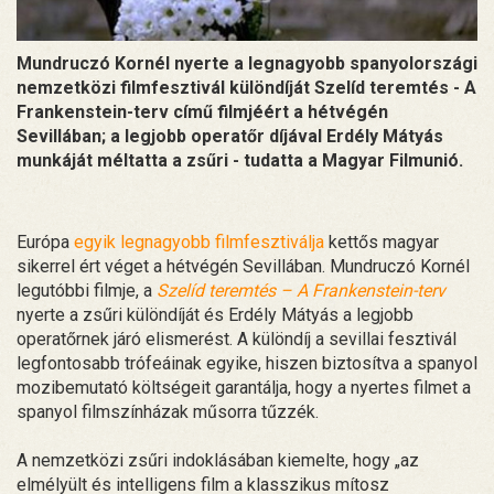
Mundruczó Kornél nyerte a legnagyobb spanyolországi
nemzetközi filmfesztivál különdíját Szelíd teremtés - A
Frankenstein-terv című filmjéért a hétvégén
Sevillában; a legjobb operatőr díjával Erdély Mátyás
munkáját méltatta a zsűri - tudatta a Magyar Filmunió.
Európa
egyik legnagyobb filmfesztiválja
kettős magyar
sikerrel ért véget a hétvégén Sevillában. Mundruczó Kornél
legutóbbi filmje, a
Szelíd teremtés – A Frankenstein-terv
nyerte a zsűri különdíját és Erdély Mátyás a legjobb
operatőrnek járó elismerést. A különdíj a sevillai fesztivál
legfontosabb trófeáinak egyike, hiszen biztosítva a spanyol
mozibemutató költségeit garantálja, hogy a nyertes filmet a
spanyol filmszínházak műsorra tűzzék.
A nemzetközi zsűri indoklásában kiemelte, hogy „az
elmélyült és intelligens film a klasszikus mítosz