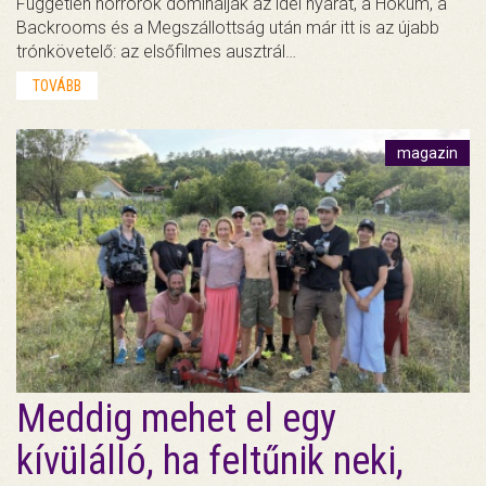
Független horrorok dominálják az idei nyarat, a Hokum, a
Backrooms és a Megszállottság után már itt is az újabb
trónkövetelő: az elsőfilmes ausztrál…
TOVÁBB
magazin
Meddig mehet el egy
kívülálló, ha feltűnik neki,