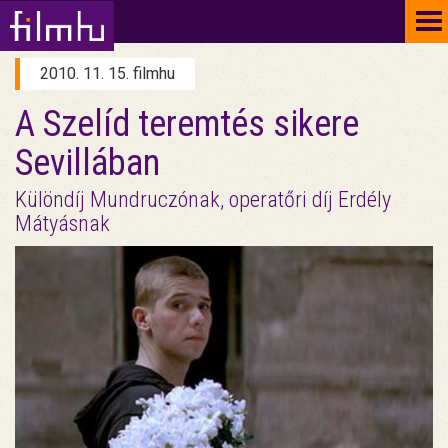
To
na
2010. 11. 15. filmhu
A Szelíd teremtés sikere
Sevillában
Különdíj Mundruczónak, operatőri díj Erdély
Mátyásnak