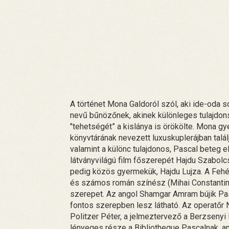
A történet Mona Galdoról szól, aki ide-oda so
nevű bűnözőnek, akinek különleges tulajdons
"tehetségét” a kislánya is örökölte. Mona g
könyvtárának nevezett luxuskuplerájban talá
valamint a különc tulajdonos, Pascal beteg 
látványvilágú film főszerepét Hajdu Szabolcs
pedig közös gyermekük, Hajdu Lujza. A Fehér 
és számos román színész (Mihai Constantin,
szerepet. Az angol Shamgar Amram bújik Pas
fontos szerepben lesz látható. Az operatőr
Politzer Péter, a jelmeztervező a Berzsenyi 
lényeges része a Bibliotheque Pascalnak, a