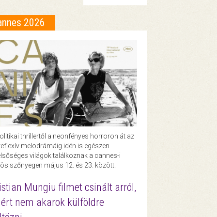
annes 2026
olitikai thrillertől a neonfényes horroron át az
eflexív melodrámáig idén is egészen
lsőséges világok találkoznak a cannes-i
ös szőnyegen május 12. és 23. között.
istian Mungiu filmet csinált arról,
ért nem akarok külföldre