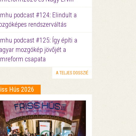
lmhu podcast #124: Elindult a
zgóképes rendszerváltás
lmhu podcast #125: Így építi a
gyar mozgókép jövőjét a
lmreform csapata
A TELJES DOSSZIÉ
riss Hús 2026