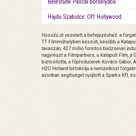
Belestünk Pascal bordélyába
Hajdu Szabolcs: Off Hollywood
Hosszú út vezetett a befejezéshez: a forgat
TT Filmműhelyben készült, később a Katapult
tavaszán, 427 millió forintos büdzsével indu
nagyrészt a Filmpartners, a Katapult Film, a
biztosította, a főproducerek Kovács Gábor, 
H2O Holland birtokolja a nemzetközi forgalm
azonban segítséget nyújtott a Sparks Kft. é