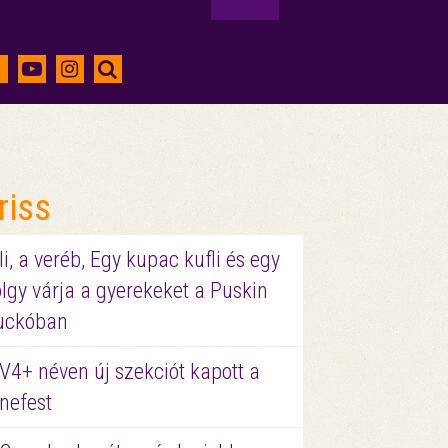
riss
li, a veréb, Egy kupac kufli és egy
lgy várja a gyerekeket a Puskin
uckóban
V4+ néven új szekciót kapott a
nefest