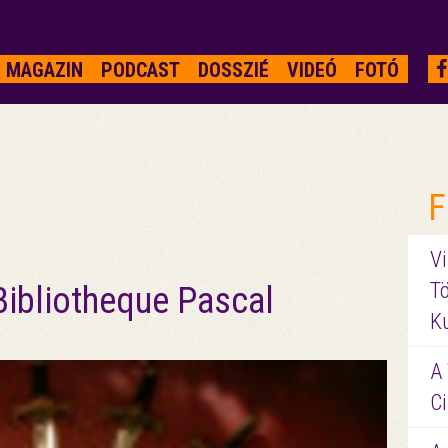
MAGAZIN
PODCAST
DOSSZIÉ
VIDEÓ
FOTÓ
F
Vi
Tö
Bibliotheque Pascal
K
A 
Ci