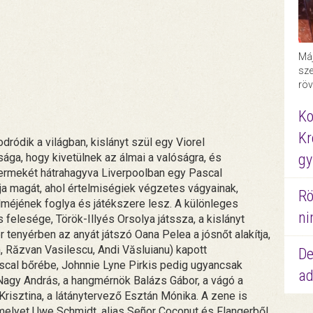
Máj
sze
röv
Ko
Kr
dródik a világban, kislányt szül egy Viorel
gy
ága, hogy kivetülnek az álmai a valóságra, és
yermekét hátrahagyva Liverpoolban egy Pascal
lja magát, ahol értelmiségiek végzetes vágyainak,
Rö
elméjének foglya és játékszere lesz. A különleges
ni
 felesége, Török-Illyés Orsolya játssza, a kislányt
tenyérben az anyát játszó Oana Pelea a jósnőt alakítja,
 Răzvan Vasilescu, Andi Văsluianu) kapott
De
cal bőrébe, Johnnie Lyne Pirkis pedig ugyancsak
ad
 Nagy András, a hangmérnök Balázs Gábor, a vágó a
Krisztina, a látánytervező Esztán Mónika. A zene is
melyet Uwe Schmidt, alias Señor Coconut és Flangerből