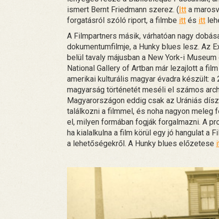
ismert Bernt Friedmann szerez. (
Itt
a marosvá
forgatásról szóló riport, a filmbe
itt
és
itt
leh
A Filmpartners másik, várhatóan nagy dobás
dokumentumfilmje, a Hunky blues lesz. Az E
belül tavaly májusban a New York-i Museum 
National Gallery of Artban már lezajlott a fi
amerikai kulturális magyar évadra készült: a
magyarság történetét meséli el számos archív
Magyarországon eddig csak az Urániás díszb
találkozni a filmmel, és noha nagyon meleg
el, milyen formában fogják forgalmazni. A pr
ha kialalkulna a film körül egy jó hangulat
a lehetőségekről. A Hunky blues előzetese
i