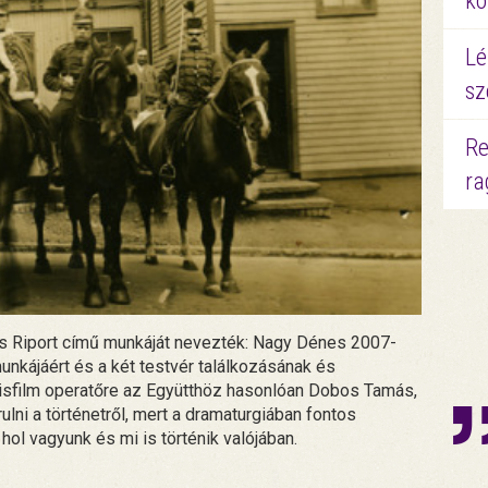
kö
Lé
sz
Re
ra
 Riport című munkáját nevezték: Nagy Dénes 2007-
unkájáért és a két testvér találkozásának és
kisfilm operatőre az Együtthöz hasonlóan Dobos Tamás,
ulni a történetről, mert a dramaturgiában fontos
hol vagyunk és mi is történik valójában.