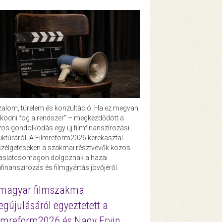
zalom, türelem és konzultáció. Ha ez megvan,
ödni fog a rendszer” – megkezdődött a
ös gondolkodás egy új filmfinanszírozási
uktúráról. A Filmreform2026 kerekasztal-
zélgetéseken a szakmai résztvevők közös
vaslatcsomagon dolgoznak a hazai
mfinanszírozás és filmgyártás jövőjéről.
magyar filmszakma
gújulásáról egyeztetett a
lmreform2026 és Nagy Ervin