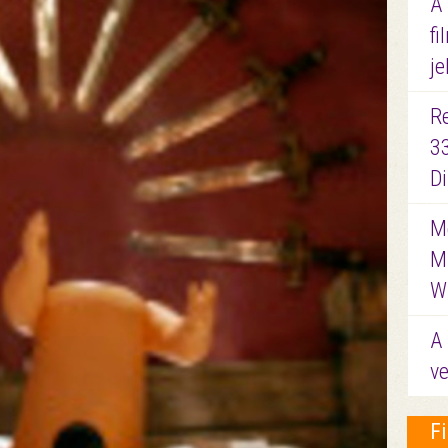
A
fi
je
R
3
D
Me
M
W
A 
ve
F