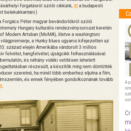
sárhelyi forgatásról szóló cikkünk,
itt
a budapesti
et belekukkantani.)
C
a Forgács Péter magyar bevándorlókról szóló
xtremely Hungary kulturális rendezvénysorozat keretén
of Modern Artsban (MoMA), illetve a washingtoni
lm világpremierje, a Hunky blues ugyanis kifejezetten az
 20. század elején Amerikába vándorolt 3 milliós
 felvétel, hangfelvétel, újságcikk felhasználásával.
emutatón, és néhány vidéki vetítésen lehetett
 fogadtatásban részesült, a készítők még nem döntötték
oducer szeretné, ha minél több emberhez eljutna a film,
 a Filmszemlén, és ennek fényében gondolkoznának tovább
A p
tt
.
önr
szé
vör
Cr
mi