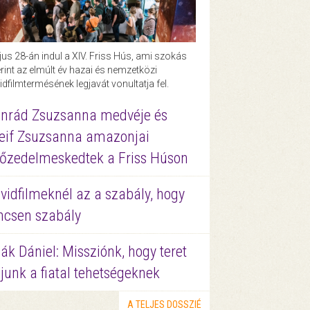
us 28-án indul a XIV. Friss Hús, ami szokás
rint az elmúlt év hazai és nemzetközi
idfilmtermésének legjavát vonultatja fel.
nrád Zsuzsanna medvéje és
eif Zsuzsanna amazonjai
őzedelmeskedtek a Friss Húson
vidfilmeknél az a szabály, hogy
ncsen szabály
ák Dániel: Missziónk, hogy teret
junk a fiatal tehetségeknek
A TELJES DOSSZIÉ