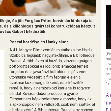
filmje, és jön Forgács Péter bevándorló-dokuja is.
, és a különleges gyártási konstrukcióban készült
 Kovács Gábort kérdeztük.
Pascal bordélya és Hunky blues
A 41. Magyar Filmszemlén mutatkozik be Hajdu
„Bi
Szabolcs legújabb nagyjátékfilmje, a Bibliotheque
műk
Pascal. A több éven át húzódó, viszontagságos,
köz
pótforgatásokkal és jogi problémákkal terhelt
str
forgatás és a javarészt külföldön zajló zenei
bes
utómunka végetért, a film február elején a
ja
szakmai közönség elé kerül, és a készítők
fil
remélik, hogy a nemzetközi karrierje is rögvest
elindul. Kovács Gábor producer a gyártó
A 
Filmpartners képviseletében elmondta, hogy az
me
alapkoncepció nem változott, csak nem siették el
Fi
a befejezést." A Bibliotheque Pascal egy nagyon