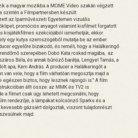
rkezik a magyar mozikba a MOME Video szakán végzett
 a szintén a Filmpartnersben készült
zett az Iparművészeti Egyetemen vizuális
lipet, promóciós anyagot valamint kisfilmet forgatott
s kisjátékfilmes szekciójából ismerhetjük, ekkor
mely egy kutya szemszögéből mutatja be az ember
oducer egyelőre bizakodó, és reméli, hogy a Halálkeringő
 rendőrnő szerepében Dobó Kata roskad magába, az
száros Béla, és annak bűnöző barátja, Lengyel Tamás, a
lt apa, Kern András. A producer a Halálkeringőt a
an van vele, hogy a film várhatóan megosztja majd a
e egészen biztos, hogy lesznek rajongói is." A film
strukcióban állt össze: az MMK és TV2 is
e a filmet csak úgy lehetett megcsinálni, hogy
 film rendezője, a lámpákat kölcsönző Sparks és a
 kevesebb gázsiért dolgoztak, viszont tulajdonrészt
részesülnek majd.