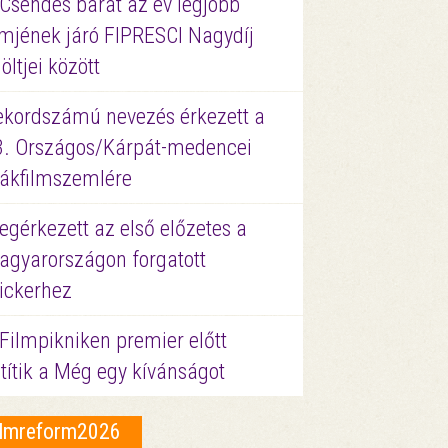
 Csendes barát az év legjobb
lmjének járó FIPRESCI Nagydíj
löltjei között
ekordszámú nevezés érkezett a
3. Országos/Kárpát-medencei
iákfilmszemlére
gérkezett az első előzetes a
agyarországon forgatott
ickerhez
Filmpikniken premier előtt
títik a Még egy kívánságot
ilmreform2026