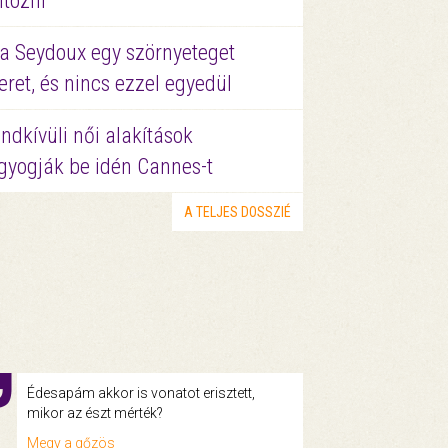
ltözni
a Seydoux egy szörnyeteget
eret, és nincs ezzel egyedül
ndkívüli női alakítások
gyogják be idén Cannes-t
A TELJES DOSSZIÉ
Édesapám akkor is vonatot erisztett,
mikor az észt mérték?
Megy a gőzös