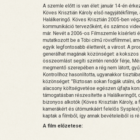
A szemle előtt is van élet: január 14-én é
Köves Krisztián Károly első nagyjátékfilmje,
Halálkeringő. Köves Krisztián 2005-ben vég
kommunikáció tervezőként, és számos videók
már. Nevét a 2006-os Filmszemle kísérleti é
mutatkozott be a Tóbi című rövidfilmmel, a
egyik legfontosabb életterét, a várost. A pr
generálhat magának közönséget: a kokszos
összeomlást segíti szintén rendőr férje, Mé
megmentő szerepében a rég nem látott, gyűlö
Kontrollhoz hasonlította, ugyanakkor tisztáb
közönséget: "Biztosan sokan fogják utálni, d
alacsony költségvetése egészen újfajta kon
támogatásban részesítette a Halálkeringőt, d
bizonyos alkotók (Köves Krisztián Károly, a
kamerákért és útómunkáért felelős Sysplex)
kaptak a filmből, így annak bevételeiből is 
A film előzetese: