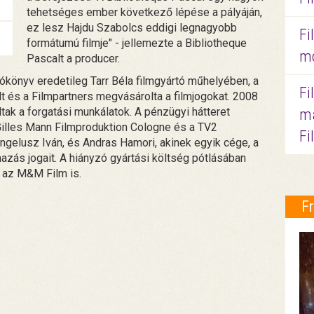
tehetséges ember következő lépése a pályáján,
ez lesz Hajdu Szabolcs eddigi legnagyobb
Fi
formátumú filmje" - jellemezte a Bibliotheque
mo
Pascalt a producer.
ókönyv eredetileg Tarr Béla filmgyártó műhelyében, a
Fi
 és a Filmpartners megvásárolta a filmjogokat. 2008
ltak a forgatási munkálatok. A pénzügyi hátteret
ma
 Gilles Mann Filmproduktion Cologne és a TV2
Fi
Angelusz Iván, és Andras Hamori, akinek egyik cége, a
azás jogait. A hiányzó gyártási költség pótlásában
s az M&M Film is.
F