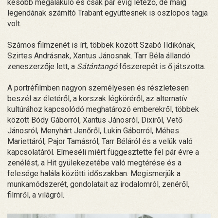
később megalakuló és csak pár évig létező, de máig
legendának számító Trabant együttesnek is oszlopos tagja
volt.
Számos filmzenét is írt, többek között Szabó Ildikónak,
Szirtes Andrásnak, Xantus Jánosnak. Tarr Béla állandó
zeneszerzője lett, a
Sátántangó
főszerepét is ő játszotta.
A portréfilmben nagyon személyesen és részletesen
beszél az életéről, a korszak légköréről, az alternatív
kultúrához kapcsolódó meghatározó emberekről, többek
között Bódy Gáborról, Xantus Jánosról, Dixiről, Vető
Jánosról, Menyhárt Jenőről, Lukin Gáborról, Méhes
Mariettáról, Pajor Tamásról, Tarr Béláról és a velük való
kapcsolatáról. Elmeséli miért függesztette fel pár évre a
zenélést, a Hit gyülekezetébe való megtérése és a
felesége halála közötti időszakban. Megismerjük a
munkamódszerét, gondolatait az irodalomról, zenéről,
filmről, a világról.