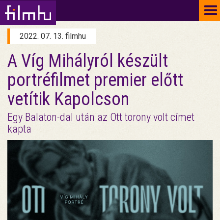
To
na
2022. 07. 13. filmhu
A Víg Mihályról készült
portréfilmet premier előtt
vetítik Kapolcson
Egy Balaton-dal után az Ott torony volt címet
kapta