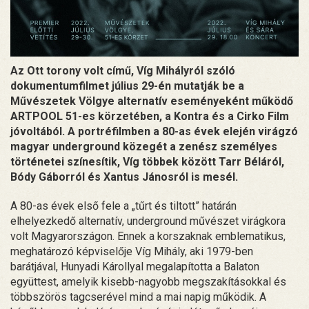
Az Ott torony volt című, Víg Mihályról szóló
dokumentumfilmet július 29-én mutatják be a
Művészetek Völgye alternatív eseményeként működő
ARTPOOL 51-es körzetében, a Kontra és a Cirko Film
jóvoltából. A portréfilmben a 80-as évek elején virágzó
magyar underground közegét a zenész személyes
történetei színesítik, Víg többek között Tarr Béláról,
Bódy Gáborról és Xantus Jánosról is mesél.
A 80-as évek első fele a „tűrt és tiltott” határán
elhelyezkedő alternatív, underground művészet virágkora
volt Magyarországon. Ennek a korszaknak emblematikus,
meghatározó képviselője Víg Mihály, aki 1979-ben
barátjával, Hunyadi Károllyal megalapította a Balaton
együttest, amelyik kisebb-nagyobb megszakításokkal és
többszörös tagcserével mind a mai napig működik. A