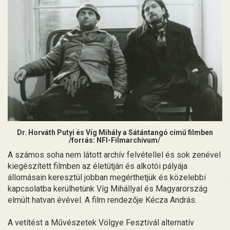
Dr. Horváth Putyi és Víg Mihály a Sátántangó című filmben
/forrás: NFI-Filmarchívum/
A számos soha nem látott archív felvétellel és sok zenével
kiegészített filmben az életútján és alkotói pályája
állomásain keresztül jobban megérthetjük és közelebbi
kapcsolatba kerülhetünk Víg Mihállyal és Magyarország
elmúlt hatvan évével. A film rendezője Kécza András.
A vetítést a Művészetek Völgye Fesztivál alternatív