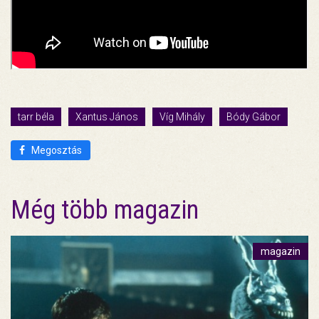
tarr béla
Xantus János
Víg Mihály
Bódy Gábor
Megosztás
Még több magazin
magazin