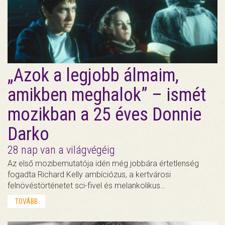
„Azok a legjobb álmaim,
amikben meghalok” – ismét
mozikban a 25 éves Donnie
Darko
28 nap van a világvégéig
Az első mozibemutatója idén még jobbára értetlenség
fogadta Richard Kelly ambíciózus, a kertvárosi
felnövéstörténetet sci-fivel és melankolikus…
TOVÁBB