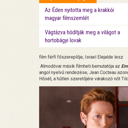
Az Éden nyitotta meg a krakkói
magyar filmszemlét
Vágtázva hódítják meg a világot a
hortobágyi lovak
film férfi főszereplője, Israel Elejalde lesz.
Almodóvar másik filmheti bemutatója az
Em
angol nyelvű rendezése, Jean Cocteau azon
Hősét, a hűtlen szeretőjére várakozó nőt Tild