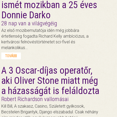
ismét mozikban a 25 éves
Donnie Darko
28 nap van a világvégéig
Az első mozibemutatója idén még jobbára
értetlenség fogadta Richard Kelly ambíciózus, a
kertvárosi felnövéstörténetet sci-fivel és
melankolikus…
TOVÁBB
A 3 Oscar-díjas operatőr,
aki Oliver Stone miatt még
a házasságát is feláldozta
Robert Richardson vallomásai
Kill Bill, A szakasz, Casino, Született gyilkosok,
Becstelen Brigantyk, Django elszabadul. Csak néhány