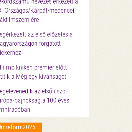
ekordszámú nevezés érkezett a
3. Országos/Kárpát-medencei
iákfilmszemlére
gérkezett az első előzetes a
agyarországon forgatott
ickerhez
Filmpikniken premier előtt
títik a Még egy kívánságot
egelevenedik az első úszó-
urópa-bajnokság a 100 éves
ilmhíradóban
ilmreform2026