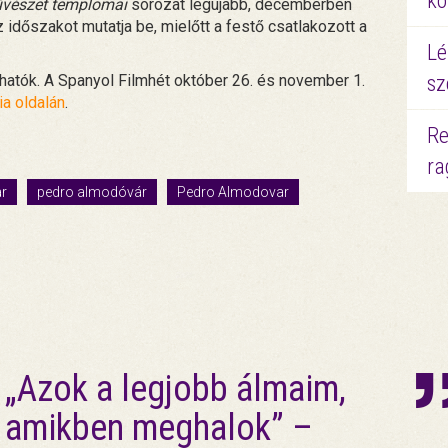
kö
vészet templomai
sorozat legújabb, decemberben
z időszakot mutatja be, mielőtt a festő csatlakozott a
Lé
áthatók. A Spanyol Filmhét október 26. és november 1.
sz
ia oldalán
.
Re
ra
r
pedro almodóvár
Pedro Almodovar
„Azok a legjobb álmaim,
amikben meghalok” –