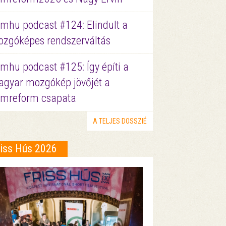
lmhu podcast #124: Elindult a
zgóképes rendszerváltás
lmhu podcast #125: Így építi a
gyar mozgókép jövőjét a
lmreform csapata
A TELJES DOSSZIÉ
riss Hús 2026