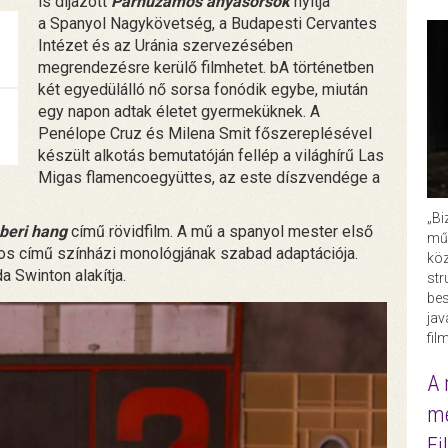
is díjazott
Párhuzamos anyasorsok
nyitja
a Spanyol Nagykövetség, a Budapesti Cervantes
Intézet és az Uránia szervezésében
megrendezésre kerülő filmhetet. bA történetben
két egyedülálló nő sorsa fonódik egybe, miután
egy napon adtak életet gyermeküknek. A
Penélope Cruz és Milena Smit főszereplésével
készült alkotás bemutatóján fellép a világhírű Las
Migas flamencoegyüttes, az este díszvendége a
„Bi
beri hang
című rövidfilm. A mű a spanyol mester első
műk
os című színházi monológjának szabad adaptációja.
köz
a Swinton alakítja.
str
bes
ja
fil
A 
me
Fi