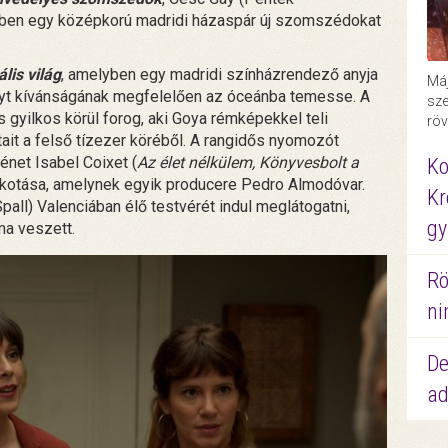
yben egy középkorú madridi házaspár új szomszédokat
lis világ
, amelyben egy madridi színházrendező anyja
Máj
onyt kívánságának megfelelően az óceánba temesse. A
sze
es gyilkos körül forog, aki Goya rémképekkel teli
röv
ait a felső tízezer köréből. A rangidős nyomozót
énet Isabel Coixet (
Az élet nélkülem, Könyvesbolt a
Ko
kotása, amelynek egyik producere Pedro Almodóvar.
Kr
all) Valenciában élő testvérét indul meglátogatni,
gy
ma veszett.
Rö
ni
De
ad