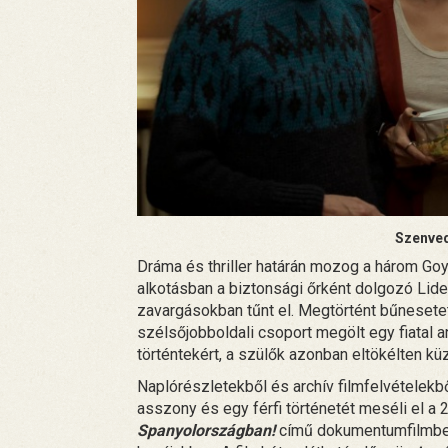
Szenve
Dráma és thriller határán mozog a három Goya
alkotásban a biztonsági őrként dolgozó Lide
zavargásokban tűnt el. Megtörtént bűnesete
szélsőjobboldali csoport megölt egy fiatal ant
történtekért, a szülők azonban eltökélten kü
Naplórészletekből és archív filmfelvételekb
asszony és egy férfi történetét meséli el a
Spanyolországban!
című dokumentumfilmben 