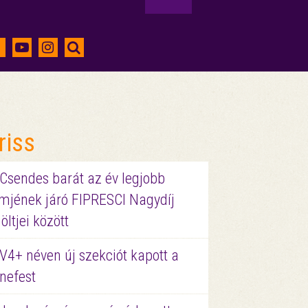
riss
 Csendes barát az év legjobb
lmjének járó FIPRESCI Nagydíj
löltjei között
V4+ néven új szekciót kapott a
nefest