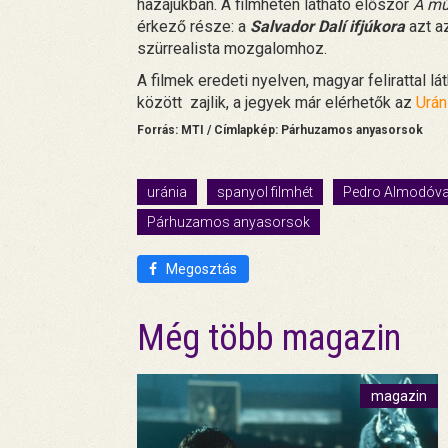
hazájukban. A filmhéten látható először
A mű
érkező része: a
Salvador Dalí ifjúkora
azt a
szürrealista mozgalomhoz.
A filmek eredeti nyelven, magyar felirattal l
között zajlik, a jegyek már elérhetők az
Urán
Forrás: MTI / Címlapkép: Párhuzamos anyasorsok
uránia
spanyol filmhét
Pedro Almodóva
Párhuzamos anyasorsok
Megosztás
Még több magazin
magazin