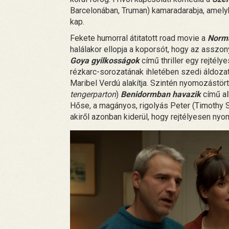
Barcelonában, Truman) kamaradarabja, amel
kap.
Fekete humorral átitatott road movie a
Normá
halálakor ellopja a koporsót, hogy az assz
Goya gyilkosságok
című thriller egy rejtély
rézkarc-sorozatának ihletében szedi áldozat
Maribel Verdú alakítja. Szintén nyomozástört
tengerparton
)
Benidormban havazik
című al
Hőse, a magányos, rigolyás Peter (Timothy Sp
akiről azonban kiderül, hogy rejtélyesen nyo