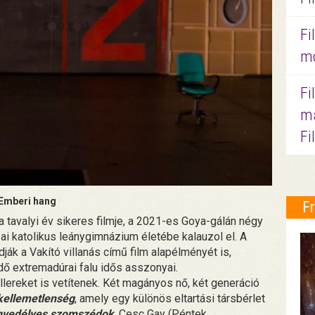
Fi
mo
Fi
ma
Fi
Emberi hang
F
 tavalyi év sikeres filmje, a 2021-es Goya-gálán négy
ai katolikus leánygimnázium életébe kalauzol el. A
dják a Vakító villanás című film alapélményét is,
ő extremadúrai falu idős asszonyai.
illereket is vetítenek. Két magányos nő, két generáció
 kellemetlenség
, amely egy különös eltartási társbérlet
nvedélyes szomszédok
, Cesc Gay (Péntek