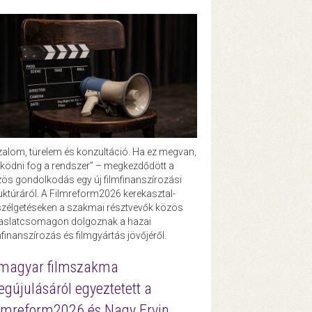
zalom, türelem és konzultáció. Ha ez megvan,
ödni fog a rendszer” – megkezdődött a
ös gondolkodás egy új filmfinanszírozási
uktúráról. A Filmreform2026 kerekasztal-
zélgetéseken a szakmai résztvevők közös
vaslatcsomagon dolgoznak a hazai
mfinanszírozás és filmgyártás jövőjéről.
magyar filmszakma
gújulásáról egyeztetett a
lmreform2026 és Nagy Ervin