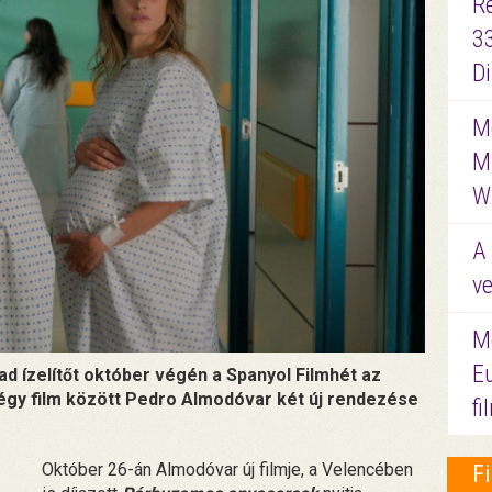
R
3
D
Me
M
W
A 
ve
M
E
d ízelítőt október végén a Spanyol Filmhét az
égy film között Pedro Almodóvar két új rendezése
f
Október 26-án Almodóvar új filmje, a Velencében
F