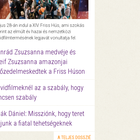
us 28-án indul a XIV. Friss Hús, ami szokás
rint az elmúlt év hazai és nemzetközi
idfilmtermésének legjavát vonultatja fel.
nrád Zsuzsanna medvéje és
eif Zsuzsanna amazonjai
őzedelmeskedtek a Friss Húson
vidfilmeknél az a szabály, hogy
ncsen szabály
ák Dániel: Missziónk, hogy teret
junk a fiatal tehetségeknek
A TELJES DOSSZIÉ