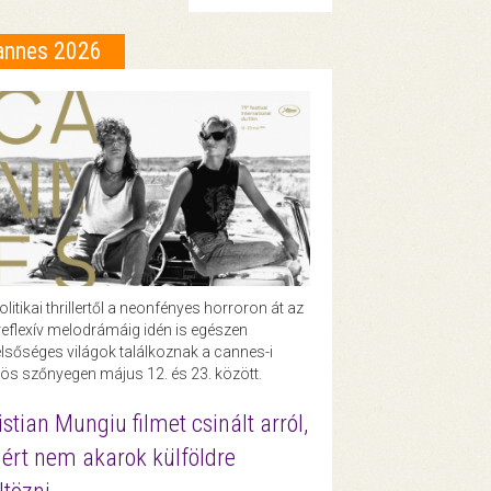
annes 2026
olitikai thrillertől a neonfényes horroron át az
eflexív melodrámáig idén is egészen
lsőséges világok találkoznak a cannes-i
ös szőnyegen május 12. és 23. között.
istian Mungiu filmet csinált arról,
ért nem akarok külföldre