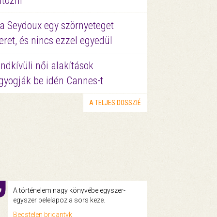
ltözni
a Seydoux egy szörnyeteget
eret, és nincs ezzel egyedül
ndkívüli női alakítások
gyogják be idén Cannes-t
A TELJES DOSSZIÉ
A történelem nagy könyvébe egyszer-
egyszer belelapoz a sors keze.
Becstelen brigantyk