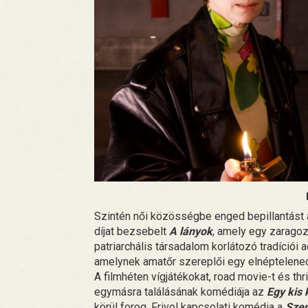
Szintén női közösségbe enged bepillantást a
díjat bezsebelt
A lányok
, amely egy zaragoz
patriarchális társadalom korlátozó tradíciói a
amelynek amatőr szereplői egy elnéptelened
A filmhéten vígjátékokat, road movie-t és thr
egymásra találásának komédiája az
Egy kis
körül forog. Frivol kapcsolati komédia a
Sze