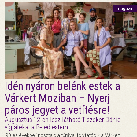
magazin
Idén nyáron belénk estek a
Várkert Moziban – Nyerj
páros jegyet a vetítésre!
Augusztus 12-én lesz látható Tiszeker Dániel
vígjátéka, a Beléd estem
’90-es évekbeli nosztalgia túrával folytatódik a Várkert