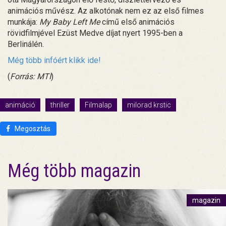
animációs művész. Az alkotónak nem ez az első filmes
munkája:
My Baby Left Me
című első animációs
rövidfilmjével Ezüst Medve díjat nyert 1995-ben a
Berlinálén.
Még több infóért klikk ide!
(
Forrás: MTI
)
animáció
thriller
Filmalap
milorad krstic
Megosztás
Még több magazin
magazin