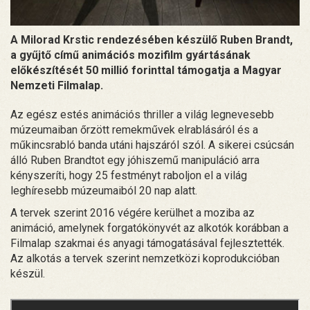
A Milorad Krstic rendezésében készülő Ruben Brandt,
a gyűjtő című animációs mozifilm gyártásának
előkészítését 50 millió forinttal támogatja a Magyar
Nemzeti Filmalap.
Az egész estés animációs thriller a világ legnevesebb
múzeumaiban őrzött remekművek elrablásáról és a
műkincsrabló banda utáni hajszáról szól. A sikerei csúcsán
álló Ruben Brandtot egy jóhiszemű manipuláció arra
kényszeríti, hogy 25 festményt raboljon el a világ
leghíresebb múzeumaiból 20 nap alatt.
A tervek szerint 2016 végére kerülhet a moziba az
animáció, amelynek forgatókönyvét az alkotók korábban a
Filmalap szakmai és anyagi támogatásával fejlesztették.
Az alkotás a tervek szerint nemzetközi koprodukcióban
készül.