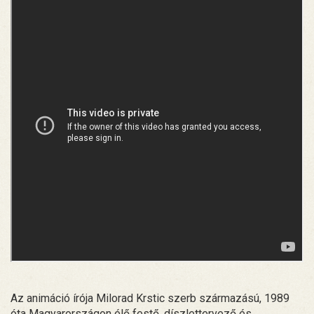
Az animáció írója Milorad Krstic szerb származású, 1989
óta Magyarországon élő festő, díszlettervező és