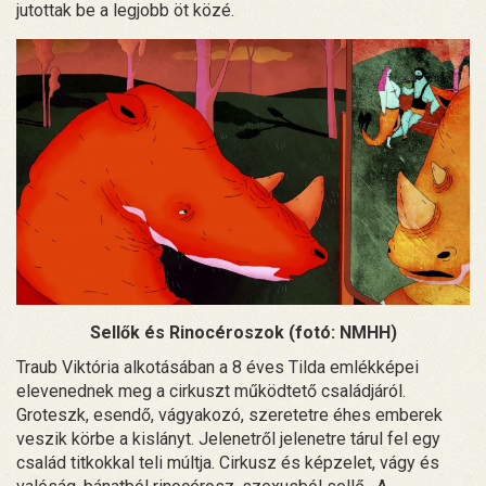
jutottak be a legjobb öt közé.
Sellők és Rinocéroszok (fotó: NMHH)
Traub Viktória alkotásában a 8 éves Tilda emlékképei
elevenednek meg a cirkuszt működtető családjáról.
Groteszk, esendő, vágyakozó, szeretetre éhes emberek
veszik körbe a kislányt. Jelenetről jelenetre tárul fel egy
család titkokkal teli múltja. Cirkusz és képzelet, vágy és