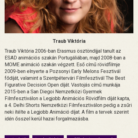
Traub Viktória
Traub Viktória 2006-ban Erasmus ösztöndíjjal tanult az
ESAD animációs szakán Portugáliában, majd 2008-ban a
MOME animáció szakán végzett. Eső című rövidfilmje
2009-ben elnyerte a Pozsonyi Early Melons Fesztivál
fődíját, valamint a Szentpétervári Filmfesztivál The Best
Figurative Decision Open díját. Vastojás című munkája
2015-ben a San Diegoi Nemzetközi Gyermek
Filmfesztiválon a Legjobb Animációs Rövidfilm díját kapta,
a 4. Delhi Shorts Nemzetközi Filmfesztiválon pedig a zsűri
neki ítélte a Legjobb Animáció díjat. A film a tervek szerint
idén ősszel kerül hazai forgalmazásba.