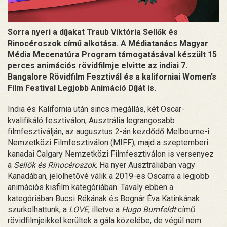
Sorra nyeri a díjakat Traub Viktória Sellők és
Rinocéroszok című alkotása. A Médiatanács Magyar
Média Mecenatúra Program támogatásával készült 15
perces animációs rövidfilmje elvitte az indiai 7.
Bangalore Rövidfilm Fesztivál és a kaliforniai Women’s
Film Festival Legjobb Animáció Díját is.
India és Kalifornia után sincs megállás, két Oscar-
kvalifikáló fesztiválon, Ausztrália legrangosabb
filmfesztiválján, az augusztus 2-án kezdődő Melbourne-i
Nemzetközi Filmfesztiválon (MIFF), majd a szeptemberi
kanadai Calgary Nemzetközi Filmfesztiválon is versenyez
a
Sellők és Rinocéroszok
. Ha nyer Ausztráliában vagy
Kanadában, jelölhetővé válik a 2019-es Oscarra a legjobb
animációs kisfilm kategóriában. Tavaly ebben a
kategóriában Bucsi Rékának és Bognár Éva Katinkának
szurkolhattunk, a
LOVE
, illetve a
Hugo Bumfeldt
című
rövidfilmjeikkel kerültek a gála közelébe, de végül nem