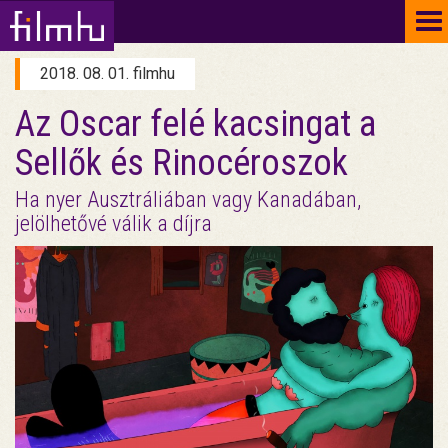
To
na
2018. 08. 01. filmhu
Az Oscar felé kacsingat a
Sellők és Rinocéroszok
Ha nyer Ausztráliában vagy Kanadában,
jelölhetővé válik a díjra