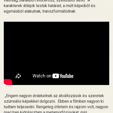
valóság, bánatból rinocérosz, szexusból sellő. A
karakterek átlépik testük határait, a múlt képeiből és
egymásból alakulnak, transzformálódnak.
„Engem nagyon érdekelnek az átváltozások és szeretek
szürreális képekkel dolgozni. Ebben a filmben nagyon ki
tudtam teljesedni. Rengeteg ötletem és rajzom volt, nagyon
precízen kidolgoztam a metamorfózisokat, míg