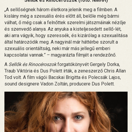
Sellők és Rinocéroszok (fotó: NMHH)
„A sellőségnek három életkora jelenik meg a filmben. A
kislány még a szexuális érés előtt áll, belőle még bármi
válhat, ő még csak a felnőttek szerelmi játszmáinak nézője
és szenvedő alanya. Az anyuka a kisteljesedett sellő-lét,
aki arra vágyik, hogy szeressék, és kizárólag a szexualitása
által határozódik meg. A nagyinál már háttérbe szorult a
szexuális orientáltság, neki már más jellegű emberi
kapcsolatai vannak.” – magyarázta filmjét a rendezőnő.
A
Sellők és Rinocéroszok
forgatókönyvét Gergely Dorka,
Traub Viktória és Dus Polett írták, a zeneszerző Chris Allan
Tod volt. A film vágói Bacskai Brigitta és Polecsák Lajos,
sound designere Vadon Zoltán, producere Dus Polett.