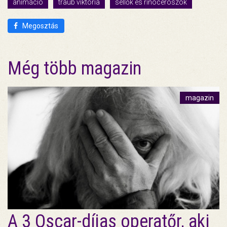
animáció
traub viktória
sellők és rinocéroszok
Megosztás
Még több magazin
magazin
A 3 Oscar-díjas operatőr, aki