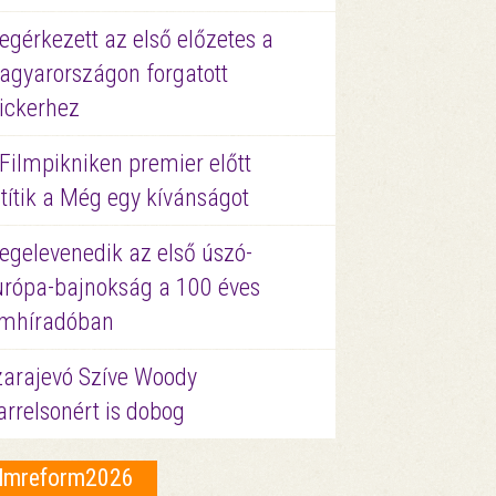
gérkezett az első előzetes a
agyarországon forgatott
ickerhez
Filmpikniken premier előtt
títik a Még egy kívánságot
egelevenedik az első úszó-
urópa-bajnokság a 100 éves
ilmhíradóban
zarajevó Szíve Woody
rrelsonért is dobog
ilmreform2026