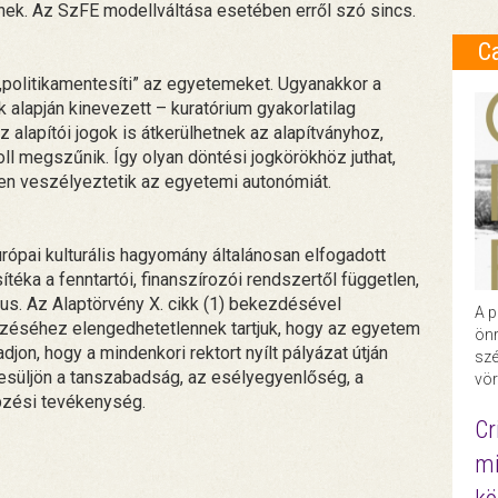
ek. Az SzFE modellváltása esetében erről szó sincs.
C
 „politikamentesíti” az egyetemeket. Ugyanakkor a
 alapján kinevezett – kuratórium gyakorlatilag
az alapítói jogok is átkerülhetnek az alapítványhoz,
oll megszűnik. Így olyan döntési jogkörökhöz juthat,
en veszélyeztetik az egyetemi autonómiát.
ópai kulturális hagyomány általánosan elfogadott
téka a fenntartói, finanszírozói rendszertől független,
tus. Az Alaptörvény X. cikk (1) bekezdésével
A p
éséhez elengedhetetlennek tartjuk, hogy az egyetem
önr
on, hogy a mindenkori rektort nyílt pályázat útján
szé
yesüljön a tanszabadság, az esélyegyenlőség, a
vör
épzési tevékenység.
Cr
mi