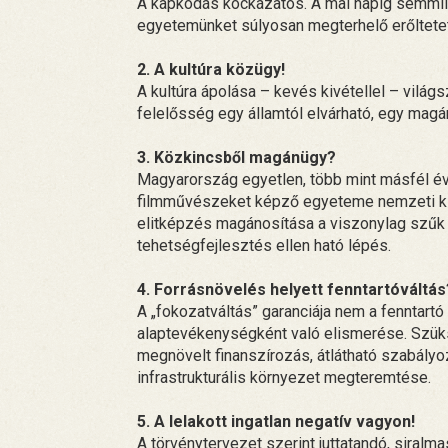
A kapkodás kockázatos. A mai napig semmil
egyetemünket súlyosan megterhelő erőltetet
2. A kultúra közügy!
A kultúra ápolása – kevés kivétellel – világsz
felelősség egy államtól elvárható, egy magán
3. Közkincsből magánügy?
Magyarország egyetlen, több mint másfél é
filmművészeket képző egyeteme nemzeti kin
elitképzés magánosítása a viszonylag szűk és
tehetségfejlesztés ellen ható lépés.
4. Forrásnövelés helyett fenntartóváltás
A „fokozatváltás” garanciája nem a fenntart
alaptevékenységként való elismerése. Szük
megnövelt finanszírozás, átlátható szabályo
infrastrukturális környezet megteremtése.
5. A lelakott ingatlan negatív vagyon!
A törvénytervezet szerint juttatandó, siralm