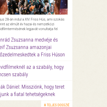
us 28-án indul a XIV. Friss Hús, ami szokás
rint az elmúlt év hazai és nemzetközi
idfilmtermésének legjavát vonultatja fel.
nrád Zsuzsanna medvéje és
eif Zsuzsanna amazonjai
őzedelmeskedtek a Friss Húson
vidfilmeknél az a szabály, hogy
ncsen szabály
ák Dániel: Missziónk, hogy teret
junk a fiatal tehetségeknek
A TELJES DOSSZIÉ