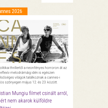
annes 2026
olitikai thrillertől a neonfényes horroron át az
eflexív melodrámáig idén is egészen
lsőséges világok találkoznak a cannes-i
ös szőnyegen május 12. és 23. között.
istian Mungiu filmet csinált arról,
ért nem akarok külföldre