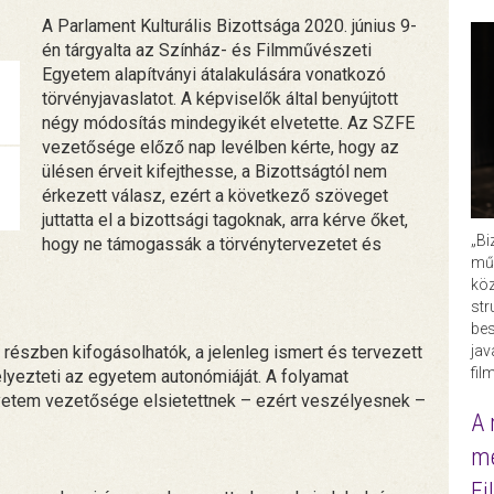
A Parlament Kulturális Bizottsága 2020. június 9-
én tárgyalta az Színház- és Filmművészeti
Egyetem alapítványi átalakulására vonatkozó
törvényjavaslatot. A képviselők által benyújtott
négy módosítás mindegyikét elvetette. Az SZFE
vezetősége előző nap levélben kérte, hogy az
ülésen érveit kifejthesse, a Bizottságtól nem
érkezett válasz, ezért a következő szöveget
juttatta el a bizottsági tagoknak, arra kérve őket,
„Bi
hogy ne támogassák a törvénytervezetet és
műk
köz
str
bes
ja
részben kifogásolhatók, a jelenleg ismert és tervezett
fil
lyezteti az egyetem autonómiáját. A folyamat
gyetem vezetősége elsietettnek – ezért veszélyesnek –
A 
me
Fi