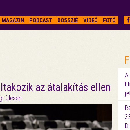
MAGAZIN
PODCAST
DOSSZIÉ
VIDEÓ
FOTÓ
F
A
fi
ltakozik az átalakítás ellen
je
gi ülésen
R
3
D