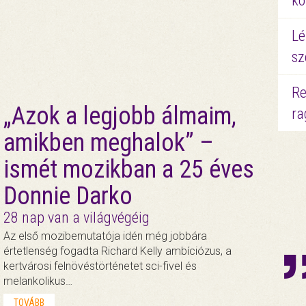
kö
Lé
sz
Re
„Azok a legjobb álmaim,
ra
amikben meghalok” –
ismét mozikban a 25 éves
Donnie Darko
28 nap van a világvégéig
Az első mozibemutatója idén még jobbára
értetlenség fogadta Richard Kelly ambíciózus, a
kertvárosi felnövéstörténetet sci-fivel és
melankolikus…
TOVÁBB