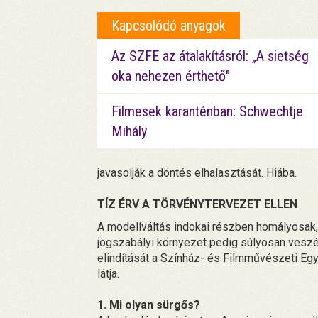
Kapcsolódó anyagok
Az SZFE az átalakításról: „A sietség
oka nehezen érthető"
Filmesek karanténban: Schwechtje
Mihály
javasolják a döntés elhalasztását. Hiába.
TÍZ ÉRV A TÖRVÉNYTERVEZET ELLEN
A modellváltás indokai részben homályosak, 
jogszabályi környezet pedig súlyosan veszé
elindítását a Színház- és Filmművészeti E
látja.
1. Mi olyan sürgős?