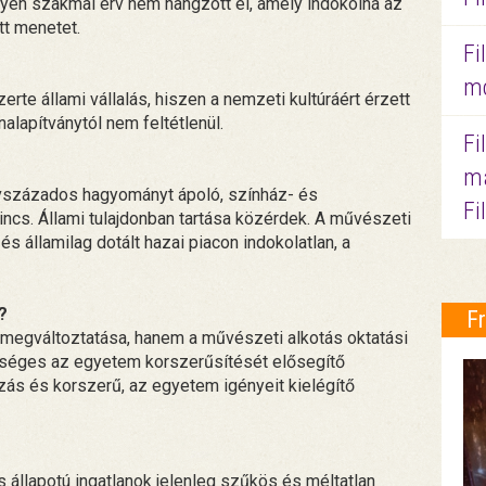
yen szakmai érv nem hangzott el, amely indokolná az
t menetet.
Fi
mo
erte állami vállalás, hiszen a nemzeti kultúráért érzett
alapítványtól nem feltétlenül.
Fi
ma
vszázados hagyományt ápoló, színház- és
Fi
cs. Állami tulajdonban tartása közérdek. A művészeti
 államilag dotált hazai piacon indokolatlan, a
?
F
ó megváltoztatása, hanem a művészeti alkotás oktatási
séges az egyetem korszerűsítését elősegítő
zás és korszerű, az egyetem igényeit kielégítő
as állapotú ingatlanok jelenleg szűkös és méltatlan