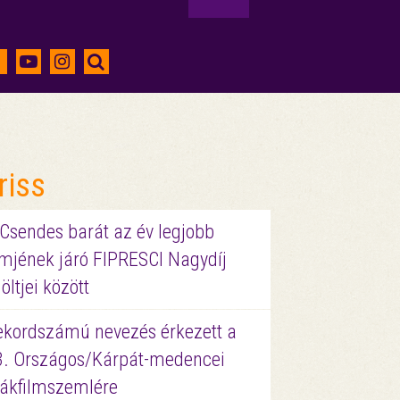
riss
 Csendes barát az év legjobb
lmjének járó FIPRESCI Nagydíj
löltjei között
ekordszámú nevezés érkezett a
3. Országos/Kárpát-medencei
iákfilmszemlére