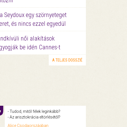
ltözni
a Seydoux egy szörnyeteget
eret, és nincs ezzel egyedül
ndkívüli női alakítások
gyogják be idén Cannes-t
A TELJES DOSSZIÉ
- Tudod, mitől félek leginkább?
- Az arisztokrácia eltörlésétől?
Alice Csodaországban