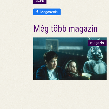
SZFE
Megosztás
Még több magazin
magazin