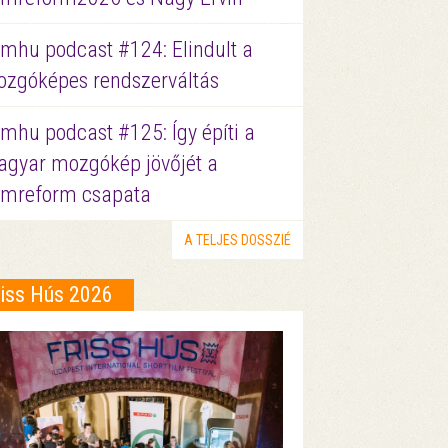
lmhu podcast #124: Elindult a
zgóképes rendszerváltás
lmhu podcast #125: Így építi a
gyar mozgókép jövőjét a
lmreform csapata
A TELJES DOSSZIÉ
riss Hús 2026