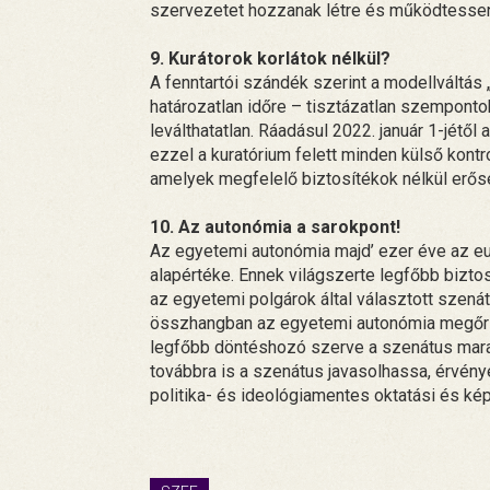
szervezetet hozzanak létre és működtessen
9. Kurátorok korlátok nélkül?
A fenntartói szándék szerint a modellváltás
határozatlan időre – tisztázatlan szempontok
leválthatatlan. Ráadásul 2022. január 1-jétől 
ezzel a kuratórium felett minden külső kontr
amelyek megfelelő biztosítékok nélkül erős
10. Az autonómia a sarokpont!
Az egyetemi autonómia majd’ ezer éve az eur
alapértéke. Ennek világszerte legfőbb biztosí
az egyetemi polgárok által választott szená
összhangban az egyetemi autonómia megőrz
legfőbb döntéshozó szerve a szenátus maradj
továbbra is a szenátus javasolhassa, érvén
politika- és ideológiamentes oktatási és k