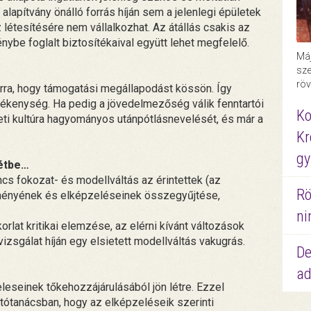
lapítvány önálló forrás híján sem a jelenlegi épületek
létesítésére nem vállalkozhat. Az átállás csakis az
ybe foglalt biztosítékaival együtt lehet megfelelő.
Máj
sze
röv
arra, hogy támogatási megállapodást kössön. Így
evékenység. Ha pedig a jövedelmezőség válik fenntartói
Ko
ti kultúra hagyományos utánpótlásnevelését, és már a
Kr
gy
tétbe…
cs fokozat- és modellváltás az érintettek (az
Rö
eményének és elképzeléseinek összegyűjtése,
ni
rlat kritikai elemzése, az elérni kívánt változások
zsgálat híján egy elsietett modellváltás vakugrás.
De
ad
seinek tőkehozzájárulásából jön létre. Ezzel
tanácsban, hogy az elképzeléseik szerinti