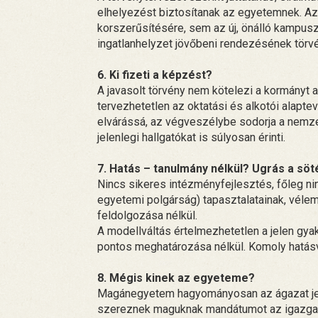
elhelyezést biztosítanak az egyetemnek. Az a
korszerűsítésére, sem az új, önálló kampusz 
ingatlanhelyzet jövőbeni rendezésének törvén
6. Ki fizeti a képzést?
A javasolt törvény nem kötelezi a kormányt 
tervezhetetlen az oktatási és alkotói alapt
elvárássá, az végveszélybe sodorja a nemze
jelenlegi hallgatókat is súlyosan érinti.
7. Hatás – tanulmány nélkül? Ugrás a sö
Nincs sikeres intézményfejlesztés, főleg nin
egyetemi polgárság) tapasztalatainak, vél
feldolgozása nélkül.
A modellváltás értelmezhetetlen a jelen gyako
pontos meghatározása nélkül. Komoly hatásvi
8. Mégis kinek az egyeteme?
Magánegyetem hagyományosan az ágazat jele
szereznek maguknak mandátumot az igazgató