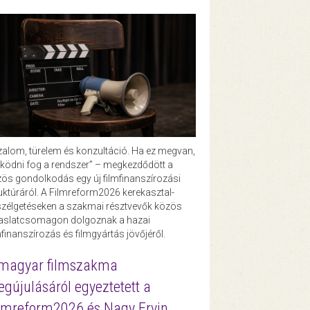
zalom, türelem és konzultáció. Ha ez megvan,
ödni fog a rendszer” – megkezdődött a
ös gondolkodás egy új filmfinanszírozási
uktúráról. A Filmreform2026 kerekasztal-
zélgetéseken a szakmai résztvevők közös
vaslatcsomagon dolgoznak a hazai
mfinanszírozás és filmgyártás jövőjéről.
magyar filmszakma
gújulásáról egyeztetett a
lmreform2026 és Nagy Ervin