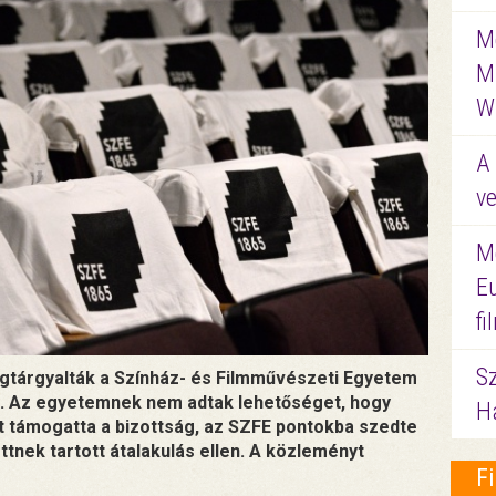
Me
M
W
A 
ve
M
E
f
S
egtárgyalták a Színház- és Filmművészeti Egyetem
ot. Az egyetemnek nem adtak lehetőséget, hogy
Ha
t támogatta a bizottság, az SZFE pontokba szedte
ttnek tartott átalakulás ellen. A közleményt
F